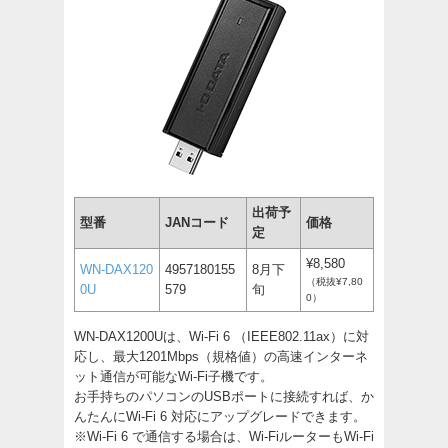
出荷予
型番
JANコード
価格
定
¥8,580
WN-DAX120
4957180155
8月下
（税抜¥7,80
0U
579
旬
0）
WN-DAX1200Uは、Wi-Fi 6 （IEEE802.11ax）に対
応し、最大1201Mbps（規格値）の高速インターネ
ット通信が可能なWi-Fi子機です。
お手持ちのパソコンのUSBポートに接続すれば、か
んたんにWi-Fi 6 対応にアップグレードできます。
※Wi-Fi 6 で通信する場合は、Wi-FiルーターもWi-Fi