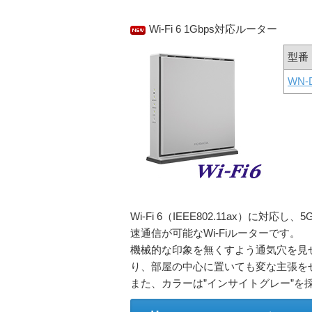
Wi-Fi 6 1Gbps対応ルーター
型番
WN-
Wi-Fi 6（IEEE802.11ax）に対応
速通信が可能なWi-Fiルーターです。
機械的な印象を無くすよう通気穴を見
り、部屋の中心に置いても変な主張を
また、カラーは”インサイトグレー”