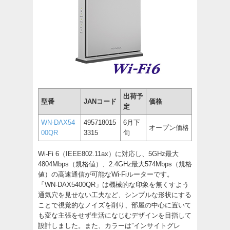
出荷予
型番
JANコード
価格
定
WN-DAX54
495718015
6月下
オープン価格
00QR
3315
旬
Wi-Fi 6（IEEE802.11ax）に対応し、5GHz最大
4804Mbps（規格値）、2.4GHz最大574Mbps（規格
値）の高速通信が可能なWi-Fiルーターです。
「WN-DAX5400QR」は機械的な印象を無くすよう
通気穴を見せない工夫など、シンプルな形状にする
ことで視覚的なノイズを削り、部屋の中心に置いて
も変な主張をせず生活になじむデザインを目指して
設計しました。また、カラーは”インサイトグレ