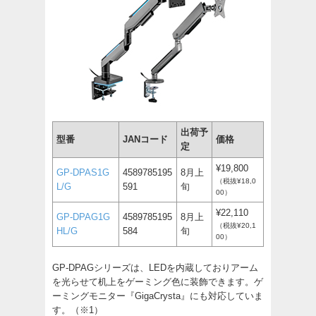
出荷予
型番
JANコード
価格
定
¥19,800
GP-DPAS1G
4589785195
8月上
（税抜¥18,0
L/G
591
旬
00）
¥22,110
GP-DPAG1G
4589785195
8月上
（税抜¥20,1
HL/G
584
旬
00）
GP-DPAGシリーズは、LEDを内蔵しておりアーム
を光らせて机上をゲーミング色に装飾できます。ゲ
ーミングモニター『GigaCrysta』にも対応していま
す。（※1）