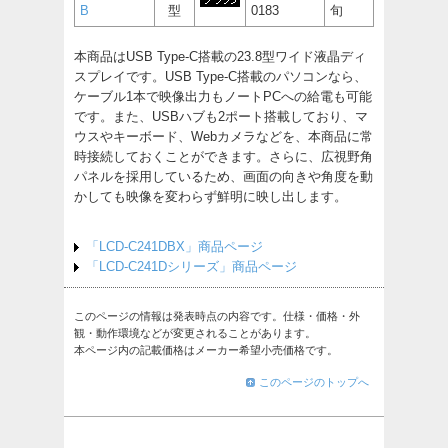
B
型
0183
旬
本商品はUSB Type-C搭載の23.8型ワイド液晶ディ
スプレイです。USB Type-C搭載のパソコンなら、
ケーブル1本で映像出力もノートPCへの給電も可能
です。また、USBハブも2ポート搭載しており、マ
ウスやキーボード、Webカメラなどを、本商品に常
時接続しておくことができます。さらに、広視野角
パネルを採用しているため、画面の向きや角度を動
かしても映像を変わらず鮮明に映し出します。
「LCD-C241DBX」商品ページ
「LCD-C241Dシリーズ」商品ページ
このページの情報は発表時点の内容です。仕様・価格・外
観・動作環境などが変更されることがあります。
本ページ内の記載価格はメーカー希望小売価格です。
このページのトップへ