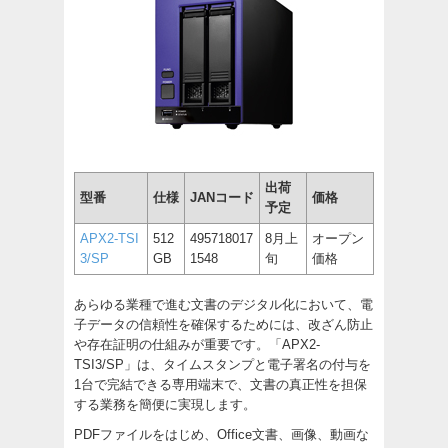
出荷
型番
仕様
JANコード
価格
予定
APX2-TSI
512
495718017
8月上
オープン
3/SP
GB
1548
旬
価格
あらゆる業種で進む文書のデジタル化において、電
子データの信頼性を確保するためには、改ざん防止
や存在証明の仕組みが重要です。「APX2-
TSI3/SP」は、タイムスタンプと電子署名の付与を
1台で完結できる専用端末で、文書の真正性を担保
する業務を簡便に実現します。
PDFファイルをはじめ、Office文書、画像、動画な