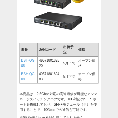
出荷予
型番
JANコード
価格
定
BSH-QG
49571801825
オープン価
5月下旬
05
20
格
BSH-QG
49571801824
オープン価
5月下旬
08
83
格
本商品は、2.5Gbps対応の高速通信が可能なアンマ
ネージスイッチングハブです。10G対応のSFP+ポ
ートを搭載しており、SFP+モジュール（※）を使
用することで、10Gbpsでの通信も可能です。
※SFP+モジュールは付属しておりません。