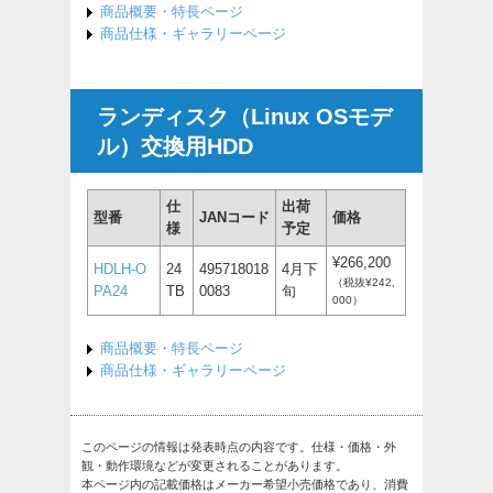
商品概要・特長ページ
商品仕様・ギャラリーページ
ランディスク（Linux OSモデ
ル）交換用HDD
仕
出荷
型番
JANコード
価格
様
予定
¥266,200
HDLH-O
24
495718018
4月下
（税抜¥242,
PA24
TB
0083
旬
000）
商品概要・特長ページ
商品仕様・ギャラリーページ
このページの情報は発表時点の内容です。仕様・価格・外
観・動作環境などが変更されることがあります。
本ページ内の記載価格はメーカー希望小売価格であり、消費