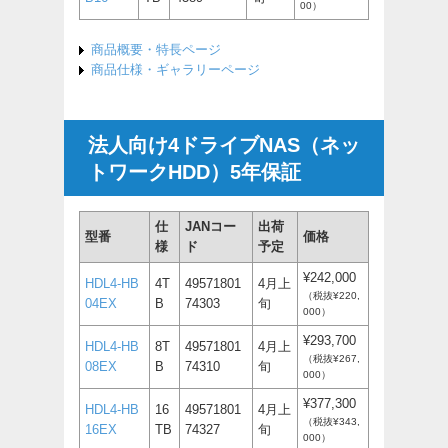
00）
商品概要・特長ページ
商品仕様・ギャラリーページ
法人向け4ドライブNAS（ネッ
トワークHDD）5年保証
仕
JANコー
出荷
型番
価格
様
ド
予定
¥242,000
HDL4-HB
4T
49571801
4月上
（税抜¥220,
04EX
B
74303
旬
000）
¥293,700
HDL4-HB
8T
49571801
4月上
（税抜¥267,
08EX
B
74310
旬
000）
¥377,300
HDL4-HB
16
49571801
4月上
（税抜¥343,
16EX
TB
74327
旬
000）