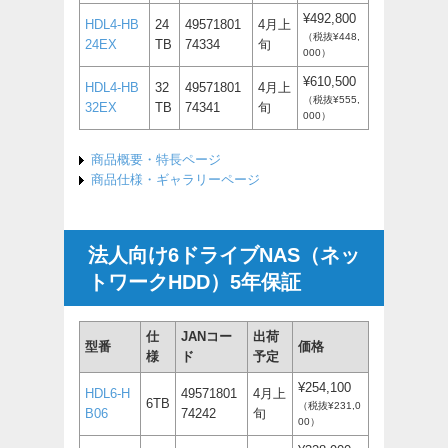
¥492,800
HDL4-HB
24
49571801
4月上
（税抜¥448,
24EX
TB
74334
旬
000）
¥610,500
HDL4-HB
32
49571801
4月上
（税抜¥555,
32EX
TB
74341
旬
000）
商品概要・特長ページ
商品仕様・ギャラリーページ
法人向け6ドライブNAS（ネッ
トワークHDD）5年保証
仕
JANコー
出荷
型番
価格
様
ド
予定
¥254,100
HDL6-H
49571801
4月上
6TB
（税抜¥231,0
B06
74242
旬
00）