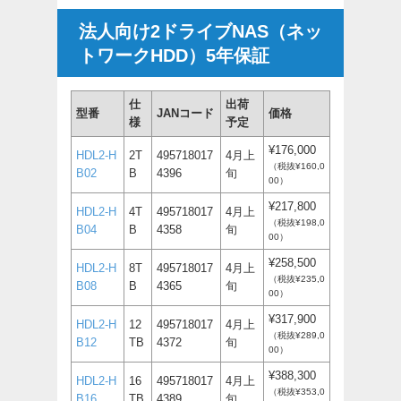
法人向け2ドライブNAS（ネッ
トワークHDD）5年保証
仕
出荷
型番
JANコード
価格
様
予定
¥176,000
HDL2-H
2T
495718017
4月上
（税抜¥160,0
B02
B
4396
旬
00）
¥217,800
HDL2-H
4T
495718017
4月上
（税抜¥198,0
B04
B
4358
旬
00）
¥258,500
HDL2-H
8T
495718017
4月上
（税抜¥235,0
B08
B
4365
旬
00）
¥317,900
HDL2-H
12
495718017
4月上
（税抜¥289,0
B12
TB
4372
旬
00）
¥388,300
HDL2-H
16
495718017
4月上
（税抜¥353,0
B16
TB
4389
旬