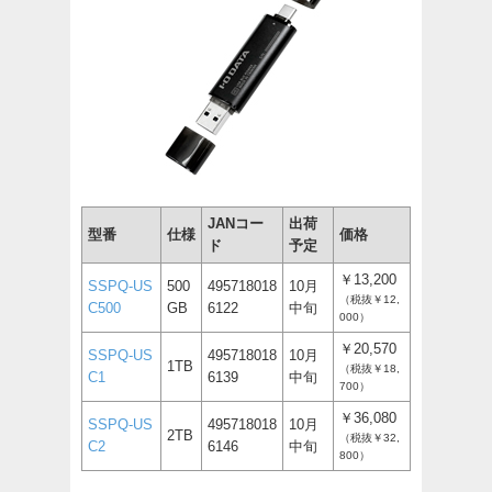
JANコー
出荷
型番
仕様
価格
ド
予定
￥13,200
SSPQ-US
500
495718018
10月
（税抜￥12,
C500
GB
6122
中旬
000）
￥20,570
SSPQ-US
495718018
10月
1TB
（税抜￥18,
C1
6139
中旬
700）
￥36,080
SSPQ-US
495718018
10月
2TB
（税抜￥32,
C2
6146
中旬
800）