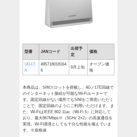
出荷予
型番
JANコード
価格
定
UD-LT
495718018164
オープン価
9月上旬
A
6
格
本商品は、SIMスロットを搭載し、4G／LTE回線で
のインターネット接続が可能なWi-Fiルーターで
す。固定回線がない場所でもSIMをご用意いただく
ことで、固定回線のようにご利用いただけます。ま
た、Wi-FiはIEEE 802.11ac（Wi-Fi 5）に対応して
おり、最大867Mbps※（5GHz 2×2）の高速通信を
実現。Wi-Fi環境としても十分な性能を備えていま
す。※規格値