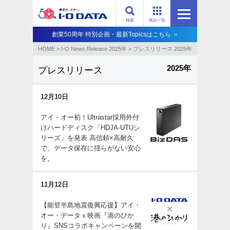
検索
商品一覧
創業50周年 特別企画・最新Topicsはこちら ＞
HOME
>
I-O News Release 2025年
>
プレスリリース 2025年
2025年
プレスリリース
12月10日
アイ・オー初！Ultrastar採用外付
けハードディスク「HDJA-UTUシ
リーズ」を発表 高信頼×高耐久
で、データ保存に揺らがない安心
を。
11月12日
【能登半島地震復興応援】アイ・
オー・データｘ映画『港のひか
り』SNSコラボキャンペーンを開