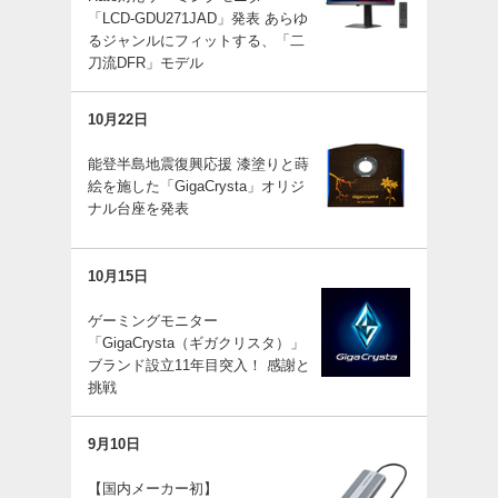
「LCD-GDU271JAD」発表 あらゆ
るジャンルにフィットする、「二
刀流DFR」モデル
10月22日
能登半島地震復興応援 漆塗りと蒔
絵を施した「GigaCrysta」オリジ
ナル台座を発表
10月15日
ゲーミングモニター
「GigaCrysta（ギガクリスタ）」
ブランド設立11年目突入！ 感謝と
挑戦
9月10日
【国内メーカー初】