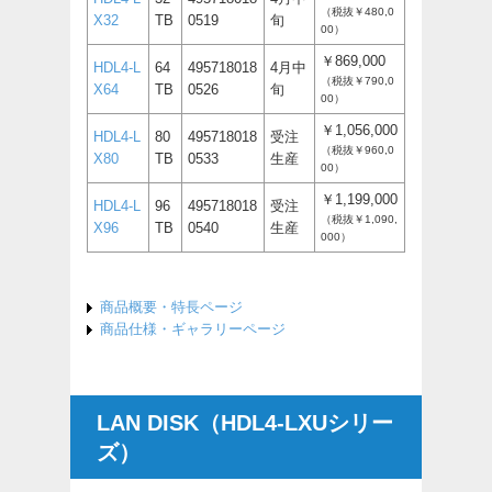
（税抜￥480,0
X32
TB
0519
旬
00）
￥869,000
HDL4-L
64
495718018
4月中
（税抜￥790,0
X64
TB
0526
旬
00）
￥1,056,000
HDL4-L
80
495718018
受注
（税抜￥960,0
X80
TB
0533
生産
00）
￥1,199,000
HDL4-L
96
495718018
受注
（税抜￥1,090,
X96
TB
0540
生産
000）
商品概要・特長ページ
商品仕様・ギャラリーページ
LAN DISK（HDL4-LXUシリー
ズ）