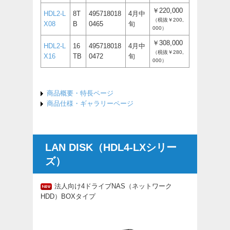
￥220,000
HDL2-L
8T
495718018
4月中
（税抜￥200,
X08
B
0465
旬
000）
￥308,000
HDL2-L
16
495718018
4月中
（税抜￥280,
X16
TB
0472
旬
000）
商品概要・特長ページ
商品仕様・ギャラリーページ
LAN DISK（HDL4-LXシリー
ズ）
法人向け4ドライブNAS（ネットワーク
HDD）BOXタイプ