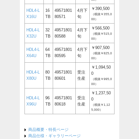
￥390,500
HDL4-L
16
49571801
4月下
（税抜￥355,0
X16U
TB
80571
旬
00）
￥566,500
HDL4-L
32
49571801
4月下
（税抜￥515,0
X32U
TB
80588
旬
00）
￥907,500
HDL4-L
64
49571801
4月下
（税抜￥825,0
X64U
TB
80595
旬
00）
￥1,094,50
HDL4-L
80
49571801
受注
0
X80U
TB
80601
生産
（税抜￥995,0
00）
￥1,237,50
HDL4-L
96
49571801
受注
0
X96U
TB
80618
生産
（税抜￥1,12
5,000）
商品概要・特長ページ
商品仕様・ギャラリーページ