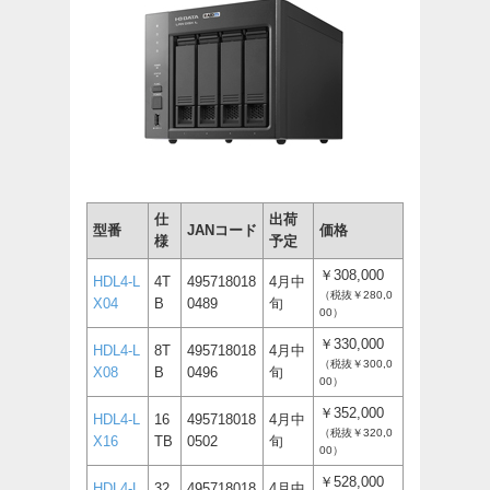
仕
出荷
型番
JANコード
価格
様
予定
￥308,000
HDL4-L
4T
495718018
4月中
（税抜￥280,0
X04
B
0489
旬
00）
￥330,000
HDL4-L
8T
495718018
4月中
（税抜￥300,0
X08
B
0496
旬
00）
￥352,000
HDL4-L
16
495718018
4月中
（税抜￥320,0
X16
TB
0502
旬
00）
￥528,000
HDL4-L
32
495718018
4月中