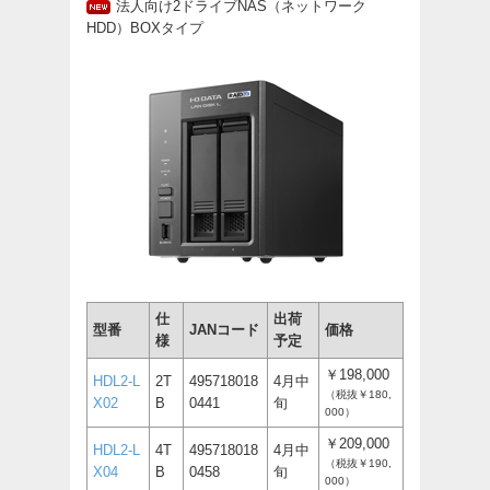
法人向け2ドライブNAS（ネットワーク
HDD）BOXタイプ
仕
出荷
型番
JANコード
価格
様
予定
￥198,000
HDL2-L
2T
495718018
4月中
（税抜￥180,
X02
B
0441
旬
000）
￥209,000
HDL2-L
4T
495718018
4月中
（税抜￥190,
X04
B
0458
旬
000）