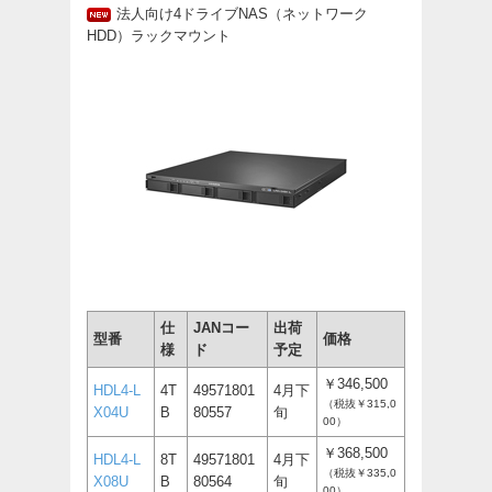
法人向け4ドライブNAS（ネットワーク
HDD）ラックマウント
仕
JANコー
出荷
型番
価格
様
ド
予定
￥346,500
HDL4-L
4T
49571801
4月下
（税抜￥315,0
X04U
B
80557
旬
00）
￥368,500
HDL4-L
8T
49571801
4月下
（税抜￥335,0
X08U
B
80564
旬
00）