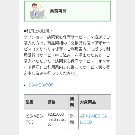
■利用上の注意：
オプション「訪問安心保守サービス」を追加でご
購入の方は、商品同梱の「交換品お届け保守サー
ビス（デリバリィ保守）ご利用案内」に従って利
用登録（サービス申し込み）を済ませたあと、ご
購入いただいた「訪問安心保守サービス（オンサ
イト保守）ご利用案内」に従ってサービス切り替
え申し込みを行ってください。
ISS-MED-PO5
期
型番
価格
対象商品
間
¥231,000
ISS-MED-
5年
APX2-MEDICA
（税抜¥210,0
PO5
間
L/QCD
00）