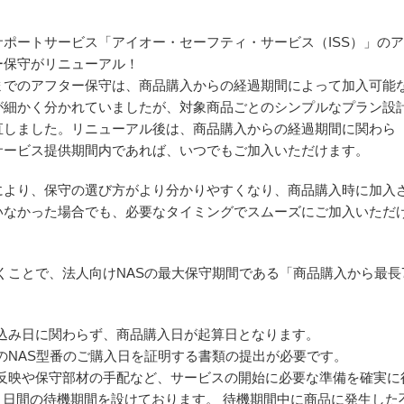
サポートサービス「アイオー・セーフティ・サービス（ISS）」のア
ー保守がリニューアル！
までのアフター保守は、商品購入からの経過期間によって加入可能
が細かく分かれていましたが、対象商品ごとのシンプルなプラン設
直しました。リニューアル後は、商品購入からの経過期間に関わら
サービス提供期間内であれば、いつでもご加入いただけます。
により、保守の選び方がより分かりやすくなり、商品購入時に加入
いなかった場合でも、必要なタイミングでスムーズにご加入いただ
くことで、法人向けNASの最大保守期間である「商品購入から最長
込み日に関わらず、商品購入日が起算日となります。
のNAS型番のご購入日を証明する書類の提出が必要です。
反映や保守部材の手配など、サービスの開始に必要な準備を確実に
0 日間の待機期間を設けております。 待機期間中に商品に発生した