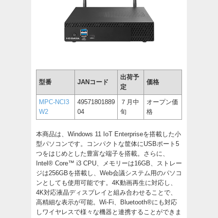
出荷予
型番
JANコード
価格
定
MPC-NCI3
49571801889
７月中
オープン価
W2
04
旬
格
本商品は、Windows 11 IoT Enterpriseを搭載した小
型パソコンです。コンパクトな筐体にUSBポート5
つをはじめとした豊富な端子を搭載。さらに、
Intel® Core™ i3 CPU、メモリーは16GB、ストレー
ジは256GBを搭載し、Web会議システム用のパソコ
ンとしても使用可能です。4K動画再生に対応し、
4K対応液晶ディスプレイと組み合わせることで、
高精細な表示が可能。Wi-Fi、Bluetooth®にも対応
しワイヤレスで様々な機器と連携することができま