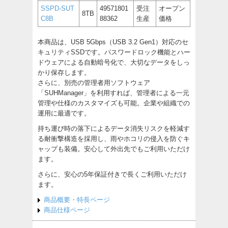
SSPD-SUT
49571801
受注
オープン
8TB
C8B
88362
生産
価格
本商品は、USB 5Gbps（USB 3.2 Gen1）対応のセ
キュリティSSDです。パスワードロック機能とハー
ドウェアによる自動暗号化で、大切なデータをしっ
かり保存します。
さらに、別売の管理者用ソフトウェア
「SUHManager」を利用すれば、管理者による一元
管理や仕様のカスタマイズも可能。企業や組織での
運用に最適です。
持ち運び時の落下によるデータ消失リスクを軽減す
る耐衝撃構造を採用し、雨やホコリの侵入を防ぐキ
ャップも装備。安心して外出先でもご利用いただけ
ます。
さらに、安心の5年保証付きで長くご利用いただけ
ます。
商品概要・特長ページ
商品仕様ページ