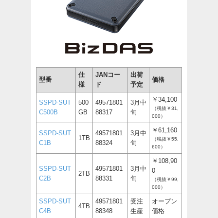
仕
JANコー
出荷
型番
価格
様
ド
予定
￥34,100
SSPD-SUT
500
49571801
3月中
（税抜￥31,
C500B
GB
88317
旬
000）
￥61,160
SSPD-SUT
49571801
3月中
1TB
（税抜￥55,
C1B
88324
旬
600）
￥108,90
SSPD-SUT
49571801
3月中
0
2TB
C2B
88331
旬
（税抜￥99,
000）
SSPD-SUT
49571801
受注
オープン
4TB
C4B
88348
生産
価格