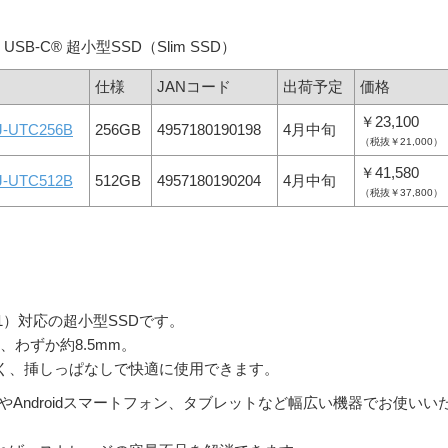
応 USB-C® 超小型SSD（Slim SSD）
仕様
JANコード
出荷予定
価格
￥23,100
J-UTC256B
256GB
4957180190198
4月中旬
（税抜￥21,000）
￥41,580
J-UTC512B
512GB
4957180190204
4月中旬
（税抜￥37,800）
Gen1）対応の超小型SSDです。
わずか約8.5mm。
く、挿しっぱなしで快適に使用できます。
oneやAndroidスマートフォン、タブレットなど幅広い機器でお使いい