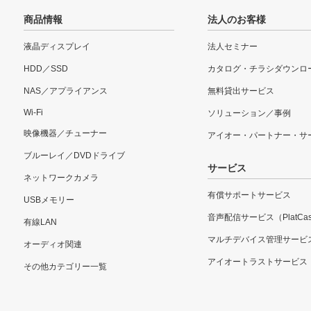
商品情報
法人のお客様
液晶ディスプレイ
法人セミナー
HDD／SSD
カタログ・チラシダウンロ
NAS／アプライアンス
無料貸出サービス
Wi-Fi
ソリューション／事例
映像機器／チューナー
アイオー・パートナー・サ
ブルーレイ／DVDドライブ
サービス
ネットワークカメラ
有償サポートサービス
USBメモリー
音声配信サービス（PlatCas
有線LAN
マルチデバイス管理サービ
オーディオ関連
アイオートラストサービス
その他カテゴリー一覧