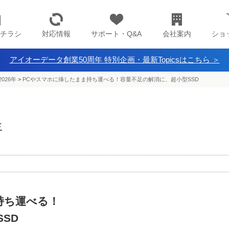
チラシ
対応情報
サポート・Q&A
会社案内
ショ
アイオーデータ創業50周年 特別企画・最新Topicsはこちら ＞
026年
>
PCやスマホに挿したまま持ち運べる！容量不足の解消に、超小型SSD
年
持ち運べる！
SD