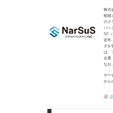
株式
昭雄
のク
バッ
SC
近年
タを
は、
企業
なお
サービ
から
詳