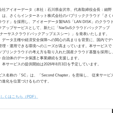
会社アイオーデータ（本社：石川県金沢市、代表取締役会長：細野
）は、さくらインターネット株式会社のパブリッククラウド「さく
ラウド」を採用し、アイオーデータ製NAS「LAN DISK」のクラウ
クアップサービスとして、新たに「NarSuSクラウドバックアップ
（ナーサスクラウドバックアップエスシー）」を発表いたします。
、データ主権や経済安全保障への関心の高まりを背景に、国内でデ
管理・運用できる環境へのニーズが高まっています。本サービスで
ソブリンクラウドの考え方を取り入れた国産クラウド基盤を採用し
・自治体のデータ保護と事業継続を支援します。
、本サービスの提供開始は2026年8月3日を予定しています。
ス名称の「SC」は、「Second Chapter」を意味し、 従来サービ
の進化を位置づけるものです。
しくはこちら（PDF）