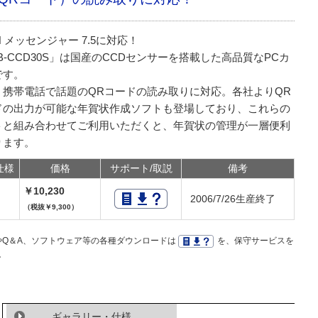
N メッセンジャー 7.5に対応！
B-CCD30S」は国産のCCDセンサーを搭載した高品質なPCカ
です。
、携帯電話で話題のQRコードの読み取りに対応。各社よりQR
ドの出力が可能な年賀状作成ソフトも登場しており、これらの
トと組み合わせてご利用いただくと、年賀状の管理が一層便利
ります。
仕様
価格
サポート/取説
備考
￥10,230
2006/7/26生産終了
（税抜￥9,300）
Q＆A、ソフトウェア等の各種ダウンロードは
を、保守サービスを
。
ギャラリー・仕様