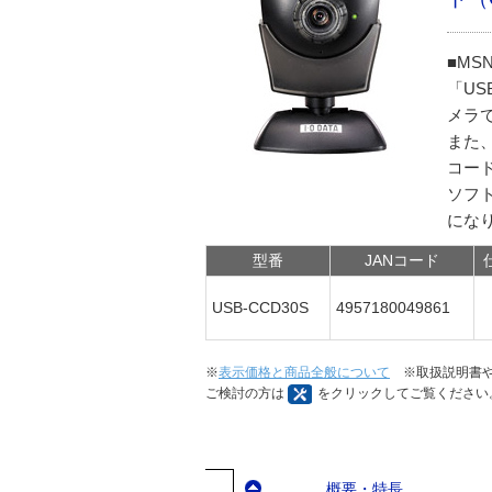
■MS
「US
メラ
また
コー
ソフ
にな
型番
JANコード
USB-CCD30S
4957180049861
※
表示価格と商品全般について
※取扱説明書や
ご検討の方は
をクリックしてご覧ください
概要・特長