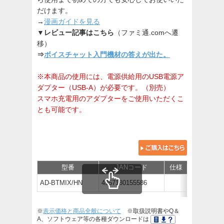
だけます。
→
漫画ガイドを見る
▼レビュー記事はこちら
（ファミ通.comへ遷
移）
⇒
ボイスチャット入門機材の答えが出た。
※本商品の使用には、電源供給用のUSB電源ア
ダプター（USB-A）が必要です。（別売）
スマホ充電用のアダプターをご使用いただくこ
とも可能です。
型番
JANコード
仕様
価
AD-BTMIX/HN
4957180155586
オープン
※
表示価格と商品全般について
※取扱説明書やQ＆
A、ソフトウェア等の各種ダウンロードは