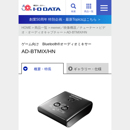
検索
商品一覧
創業50周年 特別企画・最新Topicsはこちら ＞
HOME
>
商品一覧
>
memet／映像機器／チューナー
>
ビデ
オ・オーディオキャプチャー
>
AD-BTMIX/HN
ゲーム向け Bluetooth®オーディオミキサー
AD-BTMIX/HN
概要・特長
ギャラリー・仕様