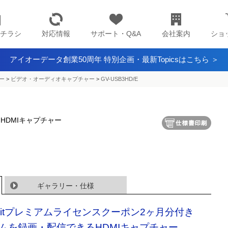
チラシ
対応情報
サポート・Q&A
会社案内
ショ
アイオーデータ創業50周年 特別企画・最新Topicsはこちら ＞
ー
>
ビデオ・オーディオキャプチャー
>
GV-USB3HD/E
 HDMIキャプチャー
ギャラリー・仕様
plitプレミアムライセンスクーポン2ヶ月分付き
ムを録画・配信できるHDMIキャプチャー