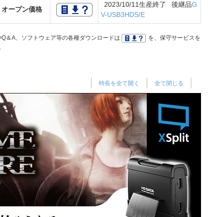
2023/10/11生産終了 後継品
G
オープン価格
V-USB3HDS/E
Q＆A、ソフトウェア等の各種ダウンロードは
を、保守サービスを
。
特長を全て開く
全て閉じる