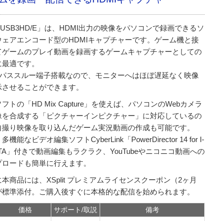
-USB3HD/E」は、HDMI出力の映像をパソコンで録画できるソ
ウェアエンコード型のHDMIキャプチャーです。ゲーム機と接
てゲームのプレイ動画を録画するゲームキャプチャーとしての
に最適です。
MIパススルー端子搭載なので、モニターへはほぼ遅延なく映像
示させることができます。
フトの「HD Mix Capture」を使えば、パソコンのWebカメラ
像を合成する「ピクチャーインピクチャー」に対応しているの
自撮り映像を取り込んだゲーム実況動画の作成も可能です。
機能なビデオ編集ソフトCyberLink「PowerDirector 14 for I-
ATA」付きで動画編集もラクラク、YouTubeやニコニコ動画への
プロードも簡単に行えます。
本商品には、XSplit プレミアムライセンスクーポン（2ヶ月
が標準添付。ご購入後すぐに本格的な配信を始められます。
価格
サポート/取説
備考