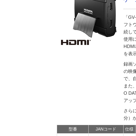
「GV
フト
続し
使用
HD
を表
録画ソ
の映
で、
また、多
O D
アッ
さらに
分）
型番
JANコード
仕様