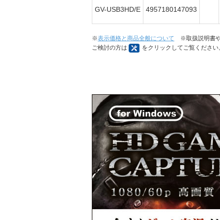
GV-USB3HD/E
4957180147093
※
表示価格と商品全般について
※取扱説明書や
ご検討の方は
をクリックしてご覧ください