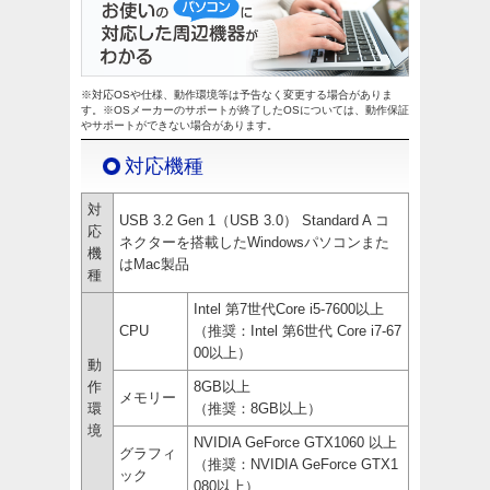
※対応OSや仕様、動作環境等は予告なく変更する場合がありま
す。※OSメーカーのサポートが終了したOSについては、動作保証
やサポートができない場合があります。
対応機種
対
USB 3.2 Gen 1（USB 3.0） Standard A コ
応
ネクターを搭載したWindowsパソコンまた
機
はMac製品
種
Intel 第7世代Core i5-7600以上
CPU
（推奨：Intel 第6世代 Core i7-67
00以上）
動
作
8GB以上
メモリー
環
（推奨：8GB以上）
境
NVIDIA GeForce GTX1060 以上
グラフィ
（推奨：NVIDIA GeForce GTX1
ック
080以上）