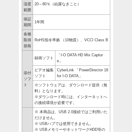
湿度
20～80％（結露なきこと）
範囲
保証
1年間
期間
各種
取得
RoHS指令準拠 （10物質）、VCCI Class B
規格
「I-O DATA HD Mix Captur
録画ソフト
e」
ビデオ編集
CyberLink 「PowerDirector 18
添付
ソフト
for I-O DATA」
ソフ
ト
※ソフトウェアは、ダウンロード提供（無
料）となります。
※ダウンロード時には、インターネットへ
の接続環境が必要です。
※ 本商品は、USB 2.0接続ではご利用いた
だけません。
※ USBハブでは使用できません。
※ USBメモリーやネットワークHDD等の