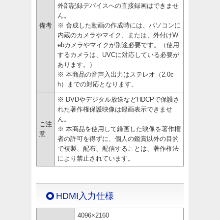
外部記録デバイスへの直接録画はできませ
ん。
備考
※ 合成した動画の作成時には、パソコンに
内蔵のカメラやマイク、または、外付けW
ebカメラやマイクが別途必要です。（使用
するカメラは、UVCに対応している必要が
あります。）
※ 本商品の音声入出力はステレオ（2.0c
h）までの対応となります。
※ DVDやデジタル放送などHDCPで保護さ
れた著作権保護映像は録画表示できませ
ん。
ご注
※ 本商品を使用して録画した映像を著作権
意
者の許可を得ずに、個人の鑑賞以外の目的
で複製、配布、配信することは、著作権法
により禁止されています。
HDMI入力仕様
4096×2160