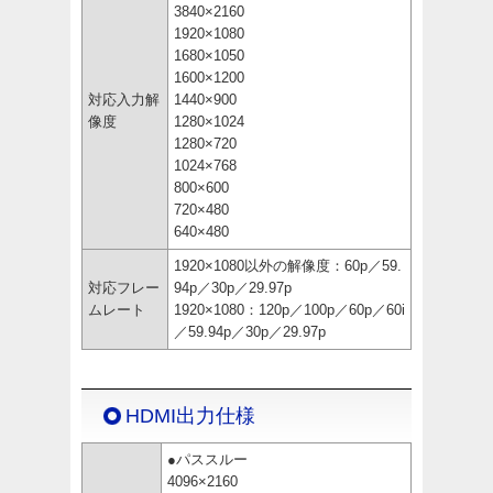
3840×2160
1920×1080
1680×1050
1600×1200
対応入力解
1440×900
像度
1280×1024
1280×720
1024×768
800×600
720×480
640×480
1920×1080以外の解像度：60p／59.
対応フレー
94p／30p／29.97p
ムレート
1920×1080：120p／100p／60p／60i
／59.94p／30p／29.97p
HDMI出力仕様
●パススルー
4096×2160