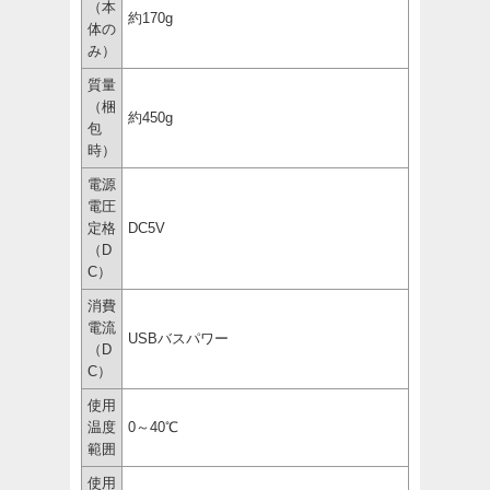
（本
約170g
体の
み）
質量
（梱
約450g
包
時）
電源
電圧
定格
DC5V
（D
C）
消費
電流
USBバスパワー
（D
C）
使用
温度
0～40℃
範囲
使用