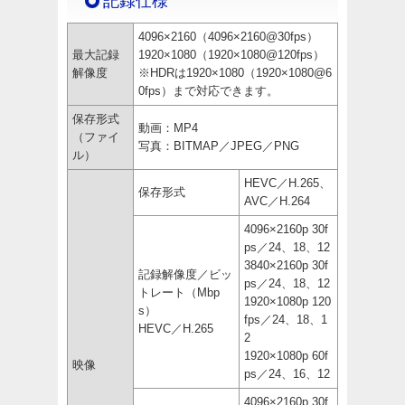
記録仕様
4096×2160（4096×2160@30fps）
最大記録
1920×1080（1920×1080@120fps）
解像度
※HDRは1920×1080（1920×1080@6
0fps）まで対応できます。
保存形式
動画：MP4
（ファイ
写真：BITMAP／JPEG／PNG
ル）
HEVC／H.265、
保存形式
AVC／H.264
4096×2160p 30f
ps／24、18、12
3840×2160p 30f
記録解像度／ビッ
ps／24、18、12
トレート（Mbp
1920×1080p 120
s）
fps／24、18、1
HEVC／H.265
2
1920×1080p 60f
映像
ps／24、16、12
4096×2160p 30f