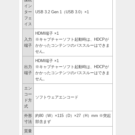
イン
ター
USB 3.2 Gen 1（USB 3.0）×1
フェ
イス
HDMI端子 ×1
入力
※キャプチャーソフト起動時は、HDCPが
端子
かかったコンテンツのパススルーはできま
せん。
HDMI端子 ×1
出力
※キャプチャーソフト起動時は、HDCPが
端子
かかったコンテンツのパススルーはできま
せん。
エン
コー
ソフトウェアエンコード
ド方
式
外形
約80（W）×115（D）×27（H）mm ※突起
寸法
部含まず
質量