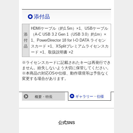
添付品
HDMIケーブル（約1.5m）×1、USBケーブル
添
（A-C USB 3.2 Gen 1（USB 3.0）約1m）×
付
1、PowerDirector 18 for I-O DATA ライセン
品
スカード ×1、XSplitプレミアムライセンスカ
ード ×1、取扱説明書 ×2
※ライセンスカードに記載されたキーは再発行でき
ません。紛失しないよう大切に保管してください。
※本商品の対応OSや仕様、動作環境等は予告なく
変更する場合があります。
ギャラリー・仕様
概要・特長
公式SNS