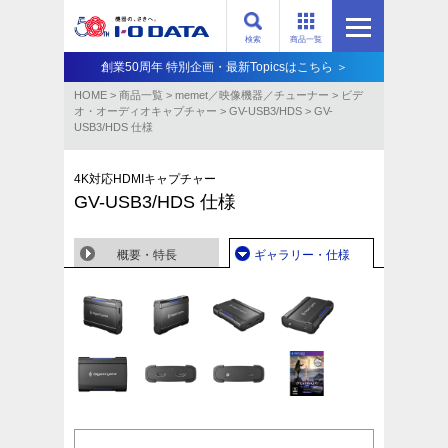
検索
商品一覧
創業50周年 特別企画・最新Topicsはこちら ＞
HOME
>
商品一覧
>
memet／映像機器／チューナー
>
ビデ
オ・オーディオキャプチャー
>
GV-USB3/HDS
>
GV-
USB3/HDS 仕様
4K対応HDMIキャプチャー
GV-USB3/HDS 仕様
概要・特長
ギャラリー・仕様