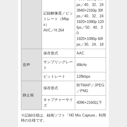
ps／40、32、24
3840×2160p 30f
記録解像度／ビッ
ps／40、32、24
トレート（Mbp
1920×1080p 120
s）
fps／50、40、3
AVC／H.264
0
1920×1080p 60f
ps／30、24、18
保存形式
AAC
サンプリングレー
音声
48kHz
ト
ビットレート
128kbps
BITMAP／JPEG
保存形式
／PNG
静止画
キャプチャーサイ
4096×2160以下
ズ
※記録仕様は、録画ソフト「HD Mix Capture」利用
時の仕様です。