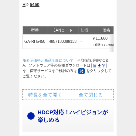
H
D
5450
型番
JANコード
仕様
価格
保守
￥11,660
GA-RH5450
4957180089133
-
（税抜￥10,600）
※
表示価格と商品全般について
※取扱説明書やQ＆
A、ソフトウェア等の各種ダウンロードは
を、保守サービスをご検討の方は
をクリックして
ご覧ください。
特長を全て開く
全て閉じる
HDCP対応！ハイビジョンが
楽しめる