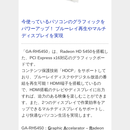
今使っているパソコンのグラフィックを
パワーアップ！
ブルーレイ再生やマルチ
ディスプレイを実現
「GA-RH5450」は、Radeon HD 5450を搭載し
た、PCI Express x16対応のグラフィックボー
ドです。
コンテンツ保護技術「HDCP」をサポートして
おり、ブルーレイディスクやデジタル放送の番
組を再生可能！HDMI端子を搭載しているの
で、HDMI搭載のテレビやディスプレイに出力
すれば、迫力のある映像を楽しむことができま
す。また、2つのディスプレイで作業効率をア
ップできるマルチディスプレイもサポートし、
より快適なパソコン生活を実現します。
GA-RH5450：
G
raphic
A
ccelarator –
R
adeon