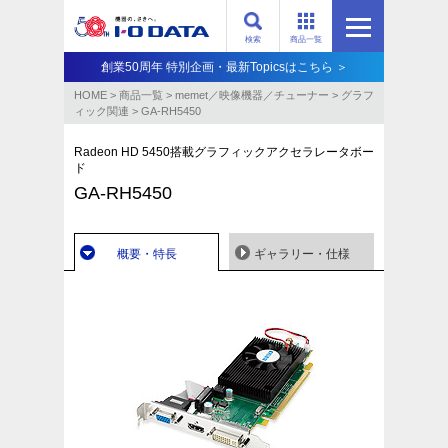
検索
商品一覧
創業50周年 特別企画・最新Topicsはこちら ＞
HOME
>
商品一覧
>
memet／映像機器／チューナー
>
グラフ
ィック関連
>
GA-RH5450
Radeon HD 5450搭載グラフィックアクセラレータボー
ド
GA-RH5450
概要・特長
ギャラリー・仕様