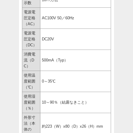
示数
電源電
圧定格
AC100V 50／60Hz
（AC）
電源電
圧定格
DC20V
（DC）
消費電
流（D
500mA（Typ）
C）
使用温
度範囲
0～35℃
（℃）
使用湿
度範囲
10～90％（結露なきこと）
（％）
外形寸
法（本
約223（W）x80（D）x26（H）mm
体の