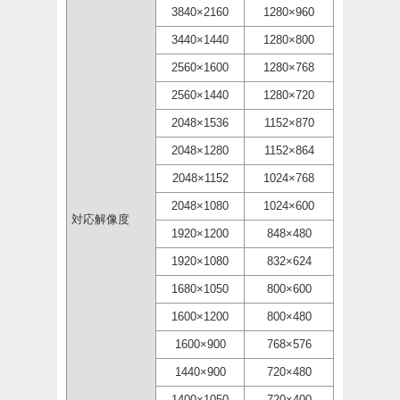
3840×2160
1280×960
3440×1440
1280×800
2560×1600
1280×768
2560×1440
1280×720
2048×1536
1152×870
2048×1280
1152×864
2048×1152
1024×768
2048×1080
1024×600
対応解像度
1920×1200
848×480
1920×1080
832×624
1680×1050
800×600
1600×1200
800×480
1600×900
768×576
1440×900
720×480
1400×1050
720×400