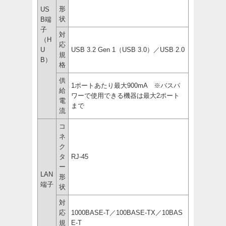
形
US
状
B端
子
対
（H
応
U
USB 3.2 Gen 1（USB 3.0）／USB 2.0
規
B）
格
供
1ポートあたり最大900mA ※バスパ
給
ワーで使用できる機器は最大2ポート
電
まで
流
コ
ネ
ク
タ
RJ-45
ー
LAN
形
端子
状
対
応
1000BASE-T／100BASE-TX／10BAS
規
E-T