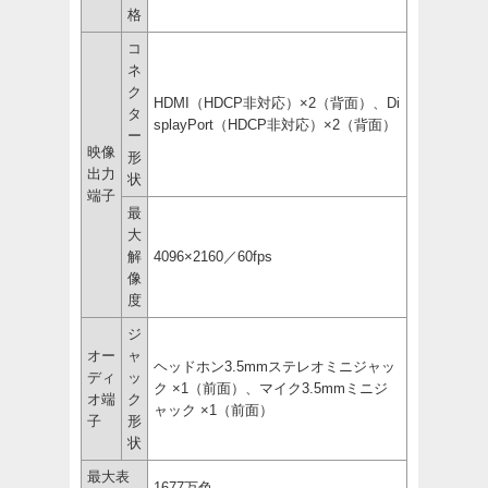
格
コ
ネ
ク
HDMI（HDCP非対応）×2（背面）、Di
タ
splayPort（HDCP非対応）×2（背面）
ー
映像
形
出力
状
端子
最
大
解
4096×2160／60fps
像
度
ジ
オー
ャ
ヘッドホン3.5mmステレオミニジャッ
ディ
ッ
ク ×1（前面）、マイク3.5mmミニジ
オ端
ク
ャック ×1（前面）
子
形
状
最大表
1677万色