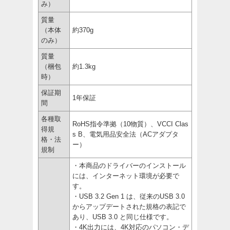
み）
質量
（本体
約370g
のみ）
質量
（梱包
約1.3kg
時）
保証期
1年保証
間
各種取
RoHS指令準拠（10物質）、VCCI Clas
得規
s B、電気用品安全法（ACアダプタ
格・法
ー）
規制
・本商品のドライバーのインストール
には、インターネット環境が必要で
す。
・USB 3.2 Gen 1 は、従来のUSB 3.0
からアップデートされた規格の表記で
あり、USB 3.0 と同じ仕様です。
・4K出力には、4K対応のパソコン・デ