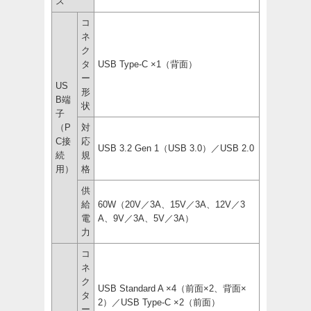
ス
コ
ネ
ク
タ
USB Type-C ×1（背面）
ー
US
形
B端
状
子
（P
対
C接
応
USB 3.2 Gen 1（USB 3.0）／USB 2.0
続
規
用）
格
供
給
60W（20V／3A、15V／3A、12V／3
電
A、9V／3A、5V／3A）
力
コ
ネ
ク
USB Standard A ×4（前面×2、背面×
タ
2）／USB Type-C ×2（前面）
ー