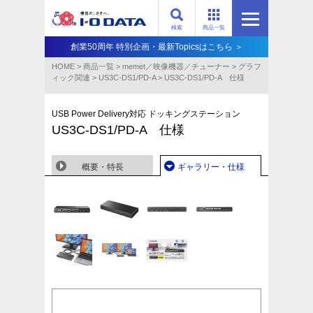
検索
商品一覧
創業50周年 特別企画・最新Topicsはこちら ＞
HOME
>
商品一覧
>
memet／映像機器／チューナー
>
グラフ
ィック関連
>
US3C-DS1/PD-A
>
US3C-DS1/PD-A 仕様
USB Power Delivery対応 ドッキングステーション
US3C-DS1/PD-A 仕様
概要・特長
ギャラリー・仕様