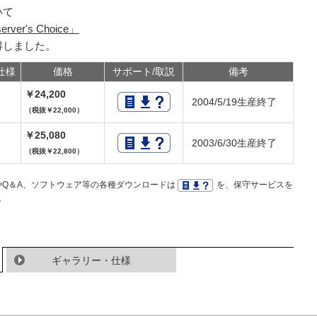
いて
rver's Choice」
得しました。
仕様
価格
サポート/取説
備考
￥24,200
2004/5/19生産終了
（税抜￥22,000）
￥25,080
2003/6/30生産終了
（税抜￥22,800）
Q＆A、ソフトウェア等の各種ダウンロードは
を、保守サービスを
。
ギャラリー・仕様