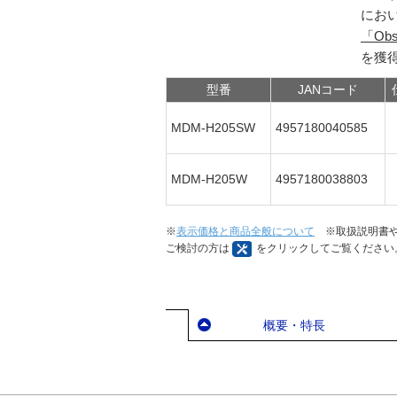
にお
「Obse
を獲
型番
JANコード
MDM-H205SW
4957180040585
MDM-H205W
4957180038803
※
表示価格と商品全般について
※取扱説明書や
ご検討の方は
をクリックしてご覧ください
概要・特長