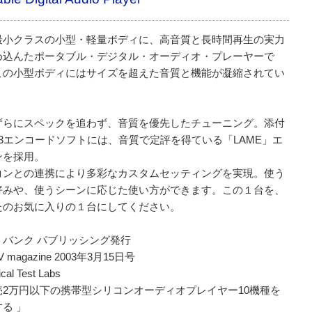
最小クラスの小型・軽量ボディに、高音質と長時間再生の実力
め込んたポータブル・デジタル・オーディオ・プレーヤーで
この小型ボディにはサイズを超えた音質と機能が凝縮されてい
。
ずらにスペックを追わず、音質を優先したチューニング。添付
P3エンコードソフトには、音質で定評を得ている「LAME」エ
ンを採用。
コンとの連携により多彩なカスタムセッティングを実現。使う
好みや、使うシーンに応じた使い方ができます。この１台を、
たのお気に入りの１台にしてください。
トバンク パブリッシング発行
V magazine 2003年3月15日号
cal Test Labs
売2万円以下の携帯型シリコンオーディオプレイヤー10機種を
る 」