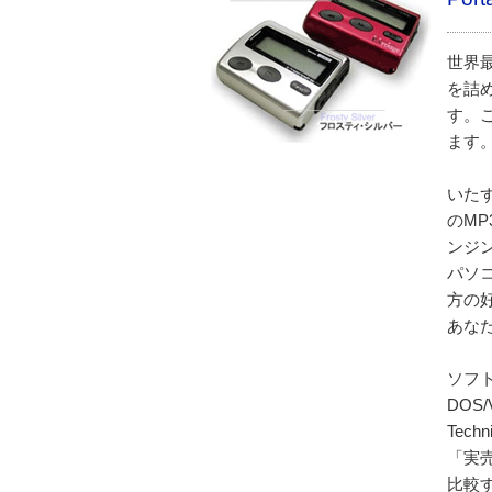
世界
を詰
す。
ます
いた
のM
ンジ
パソ
方の
あな
ソフ
DOS/
Techni
「実
比較す