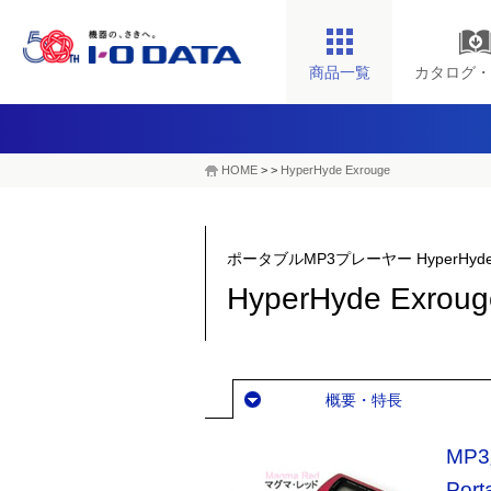
商品一覧
カタログ・
HOME
>
>
HyperHyde Exrouge
ポータブルMP3プレーヤー HyperHyde 
HyperHyde Exroug
概要・特長
MP
Port