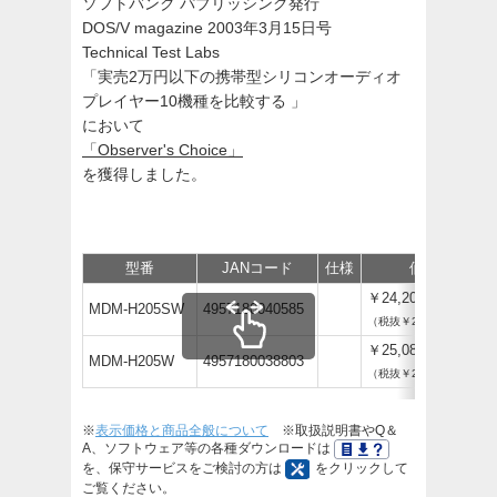
ソフトバンク パブリッシング発行
DOS/V magazine 2003年3月15日号
Technical Test Labs
「実売2万円以下の携帯型シリコンオーディオ
プレイヤー10機種を比較する 」
において
「Observer's Choice」
を獲得しました。
型番
JANコード
仕様
価格
￥24,200
MDM-H205SW
4957180040585
（税抜￥22,000）
￥25,080
MDM-H205W
4957180038803
（税抜￥22,800）
※
表示価格と商品全般について
※取扱説明書やQ＆
A、ソフトウェア等の各種ダウンロードは
を、保守サービスをご検討の方は
をクリックして
ご覧ください。