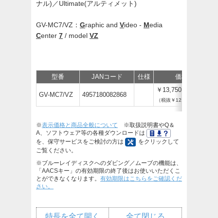
ナル)／Ultimate(アルティメット)
GV-MC7/VZ：
G
raphic and
V
ideo -
M
edia
C
enter
7
/ model
VZ
型番
JANコード
仕様
価格
￥13,750
GV-MC7/VZ
4957180082868
（税抜￥12,500）
※
表示価格と商品全般について
※取扱説明書やQ＆
A、ソフトウェア等の各種ダウンロードは
を、保守サービスをご検討の方は
をクリックして
ご覧ください。
※ブルーレイディスクへのダビング／ムーブの機能は、
「AACSキー」の有効期限の終了後はお使いいただくこ
とができなくなります。
有効期限はこちらをご確認くだ
さい。
特長を全て開く
全て閉じる