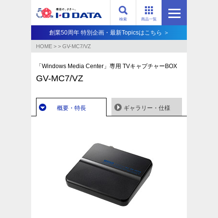
検索
商品一覧
創業50周年 特別企画・最新Topicsはこちら ＞
HOME
>
>
GV-MC7/VZ
「Windows Media Center」専用 TVキャプチャーBOX
GV-MC7/VZ
概要・特長
ギャラリー・仕様