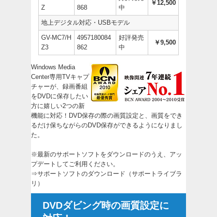
￥12,500
Z
868
中
地上デジタル対応・USBモデル
GV-MC7/H
4957180084
好評発売
￥9,500
Z3
862
中
Windows Media
Center専用TVキャプ
チャーが、録画番組
をDVDに保存したい
方に嬉しい2つの新
機能に対応！DVD保存の際の画質設定と、画質をでき
るだけ保ちながらのDVD保存ができるようになりまし
た。
※最新のサポートソフトをダウンロードのうえ、アッ
プデートしてご利用ください。
⇒
サポートソフトのダウンロード（サポートライブラ
リ）
DVDダビング時の画質設定に