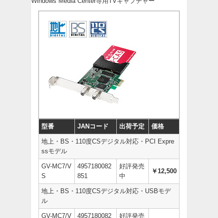
Windows Media Center専用TVキャプチャー
型番
JANコード
出荷予定
価格
地上・BS・110度CSデジタル対応・PCI Expre
ssモデル
GV-MC7/V
4957180082
好評発売
￥12,500
S
851
中
地上・BS・110度CSデジタル対応・USBモデ
ル
GV-MC7/V
4957180082
好評発売