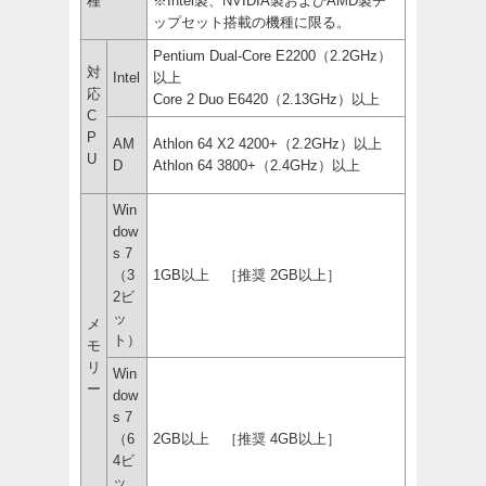
種
※Intel製、NVIDIA製およびAMD製チ
ップセット搭載の機種に限る。
Pentium Dual-Core E2200（2.2GHz）
対
Intel
以上
応
Core 2 Duo E6420（2.13GHz）以上
C
P
AM
Athlon 64 X2 4200+（2.2GHz）以上
U
D
Athlon 64 3800+（2.4GHz）以上
Win
dow
s 7
（3
1GB以上 ［推奨 2GB以上］
2ビ
ッ
メ
ト）
モ
リ
Win
ー
dow
s 7
（6
2GB以上 ［推奨 4GB以上］
4ビ
ッ