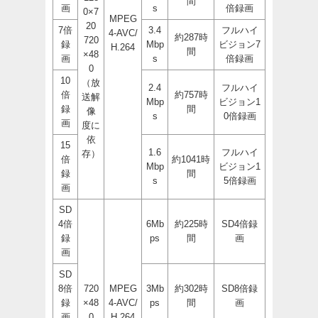
間
画
s
倍録画
0×7
MPEG
20
7倍
3.4
フルハイ
4-AVC/
約287時
720
録
Mbp
ビジョン7
H.264
間
×48
画
s
倍録画
0
10
（放
2.4
フルハイ
倍
約757時
送解
Mbp
ビジョン1
録
間
像
s
0倍録画
画
度に
依
15
1.6
フルハイ
存）
倍
約1041時
Mbp
ビジョン1
録
間
s
5倍録画
画
SD
4倍
6Mb
約225時
SD4倍録
録
ps
間
画
画
SD
8倍
720
MPEG
3Mb
約302時
SD8倍録
録
×48
4-AVC/
ps
間
画
画
0
H.264