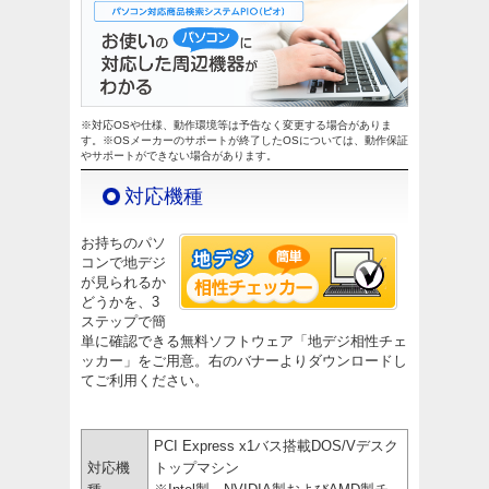
※対応OSや仕様、動作環境等は予告なく変更する場合がありま
す。※OSメーカーのサポートが終了したOSについては、動作保証
やサポートができない場合があります。
対応機種
お持ちのパソ
コンで地デジ
が見られるか
どうかを、3
ステップで簡
単に確認できる無料ソフトウェア「地デジ相性チェ
ッカー」をご用意。右のバナーよりダウンロードし
てご利用ください。
PCI Express x1バス搭載DOS/Vデスク
対応機
トップマシン