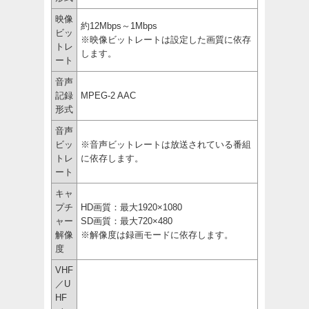
映像
約12Mbps～1Mbps
ビッ
※映像ビットレートは設定した画質に依存
トレ
します。
ート
音声
記録
MPEG-2 AAC
形式
音声
ビッ
※音声ビットレートは放送されている番組
トレ
に依存します。
ート
キャ
プチ
HD画質：最大1920×1080
ャー
SD画質：最大720×480
解像
※解像度は録画モードに依存します。
度
VHF
／U
HF