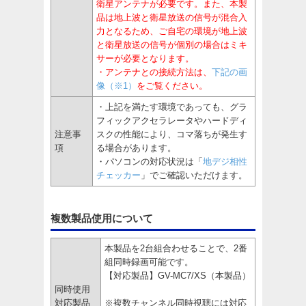
衛星アンテナが必要です。また、本製
品は地上波と衛星放送の信号が混合入
力となるため、ご自宅の環境が地上波
と衛星放送の信号が個別の場合はミキ
サーが必要となります。
・アンテナとの接続方法は、
下記の画
像（※1）
をご覧ください。
・上記を満たす環境であっても、グラ
フィックアクセラレータやハードディ
注意事
スクの性能により、コマ落ちが発生す
項
る場合があります。
・パソコンの対応状況は「
地デジ相性
チェッカー
」でご確認いただけます。
複数製品使用について
本製品を2台組合わせることで、2番
組同時録画可能です。
【対応製品】GV-MC7/XS（本製品）
同時使用
対応製品
※複数チャンネル同時視聴には対応