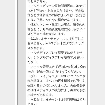
ておりません。
・フルハイビジョン長時間録画は、地デジ
（約17Mbps）を録画した場合や、字幕放
送など放送番組の内容によっては、指定ど
おりの倍数にならない場合があります。
・低ビットレート設定した場合、映像の内
容などにより高画質化処理に関わらずノイ
ズが目立つ場合があります。
・5.1chマルチ・チャンネルには対応して
おりません。2chステレオにダウンミック
スされます。
・マルチディスプレイ環境では使えませ
ん。シングルディスプレイ環境でお使いく
ださい。
・ファイル管理は必ずWindows Media Cen
terの「録画一覧」から行ってください。
・ブルーレイディスク・DVDにダビングさ
れた映像は、すべての再生機器での再生を
保証するものではありません。再生機器側
の仕様やディスクの状態により再生できな
い場合があります。
・本製品は、多チャンネル同時視聴はでき
ません。