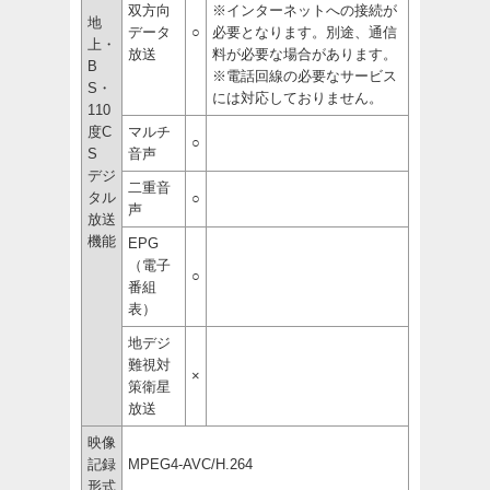
双方向
※インターネットへの接続が
地
データ
○
必要となります。別途、通信
上・
放送
料が必要な場合があります。
B
※電話回線の必要なサービス
S・
には対応しておりません。
110
度C
マルチ
○
S
音声
デジ
二重音
タル
○
声
放送
機能
EPG
（電子
○
番組
表）
地デジ
難視対
×
策衛星
放送
映像
記録
MPEG4-AVC/H.264
形式