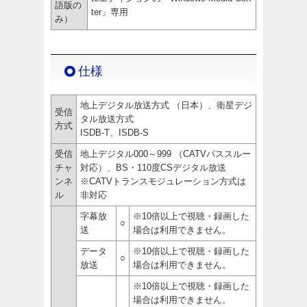
語版の
ter」専用
み）
仕様
地上デジタル放送方式 （日本）、衛星デジ
受信
タル放送方式
方式
ISDB-T、ISDB-S
受信
地上デジタル000～999 （CATVパススルー
チャ
対応）、BS・110度CSデジタル放送
ンネ
※CATVトランスモジュレーション方式は
ル
非対応
字幕放
※10倍以上で視聴・録画した
○
送
場合は利用できません。
データ
※10倍以上で視聴・録画した
○
放送
場合は利用できません。
※10倍以上で視聴・録画した
場合は利用できません。