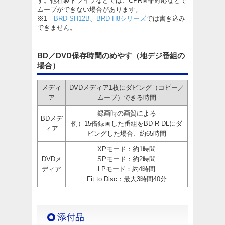
す。他社製ドライブなどでは、CPRM非対応などで
ムーブができない場合があります。
※1
BRD-SH12B
、
BRD-H8シリーズ
では書き込み
できません。
BD／DVD保存時間のめやす（地デジ番組の
場合）
メディ
DVDメディア1枚にダビング（コピー／
ア
ムーブ）できる時間
録画時の画質による
BDメデ
例）15倍録画した番組をBD-R DLにダ
ィア
ビングした場合、約65時間
XPモード：約1時間
DVDメ
SPモード：約2時間
ディア
LPモード：約4時間
Fit to Disc：最大3時間40分
添付品