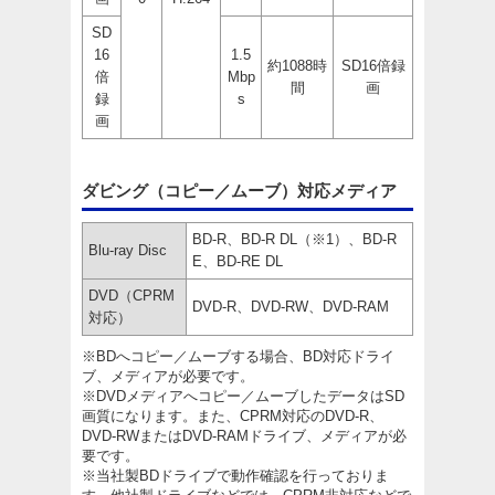
SD
16
1.5
約1088時
SD16倍録
倍
Mbp
間
画
録
s
画
ダビング（コピー／ムーブ）対応メディア
BD-R、BD-R DL（※1）、BD-R
Blu-ray Disc
E、BD-RE DL
DVD（CPRM
DVD-R、DVD-RW、DVD-RAM
対応）
※BDへコピー／ムーブする場合、BD対応ドライ
ブ、メディアが必要です。
※DVDメディアへコピー／ムーブしたデータはSD
画質になります。また、CPRM対応のDVD-R、
DVD-RWまたはDVD-RAMドライブ、メディアが必
要です。
※当社製BDドライブで動作確認を行っておりま