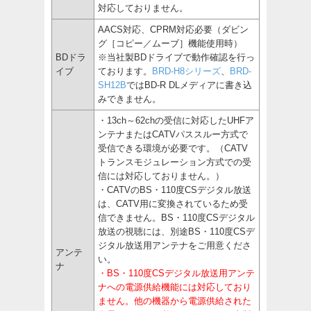
対応しておりません。
AACS対応、CPRM対応必要（ダビン
グ［コピー／ムーブ］機能使用時）
BDドラ
※当社製BDドライブで動作確認を行っ
イブ
ております。
BRD-H8シリーズ
、
BRD-
SH12B
ではBD-R DLメディアに書き込
みできません。
・13ch～62chの受信に対応したUHFア
ンテナまたはCATVパススルー方式で
受信できる環境が必要です。（CATV
トランスモジュレーション方式での受
信には対応しておりません。）
・CATVのBS・110度CSデジタル放送
は、CATV用に変換されているため受
信できません。BS・110度CSデジタル
放送の視聴には、別途BS・110度CSデ
ジタル放送用アンテナをご用意くださ
アンテ
い。
ナ
・BS・110度CSデジタル放送用アンテ
ナへの電源供給機能には対応しており
ません。他の機器から電源供給された