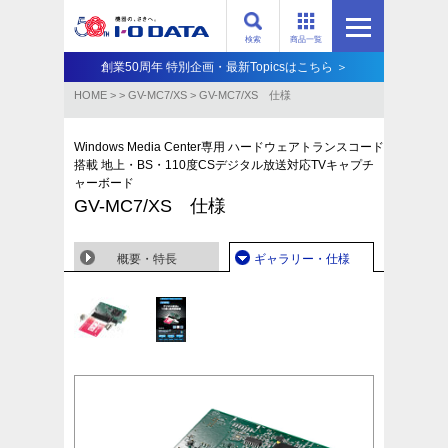
検索
商品一覧
創業50周年 特別企画・最新Topicsはこちら ＞
HOME
>
>
GV-MC7/XS
>
GV-MC7/XS 仕様
Windows Media Center専用 ハードウェアトランスコード
搭載 地上・BS・110度CSデジタル放送対応TVキャプチ
ャーボード
GV-MC7/XS 仕様
概要・特長
ギャラリー・仕様