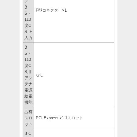
／
B
F型コネクタ ×1
S・
110
度C
S-IF
入力
B
S・
110
度C
S用
なし
アン
テナ
電源
給電
機能
占有
スロ
PCI Express x1 1スロット
ット
B-C