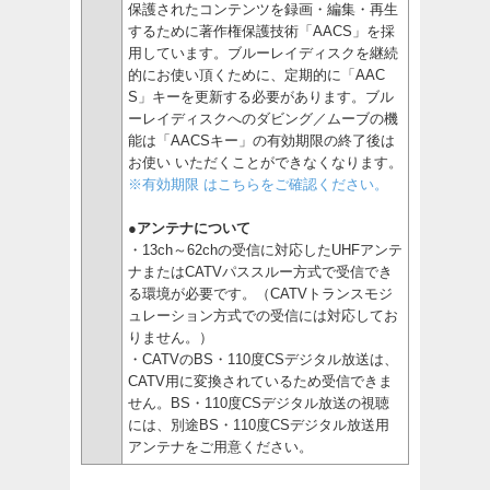
保護されたコンテンツを録画・編集・再生
するために著作権保護技術「AACS」を採
用しています。ブルーレイディスクを継続
的にお使い頂くために、定期的に「AAC
S」キーを更新する必要があります。ブル
ーレイディスクへのダビング／ムーブの機
能は「AACSキー」の有効期限の終了後は
お使い いただくことができなくなります。
※有効期限 はこちらをご確認ください。
●アンテナについて
・13ch～62chの受信に対応したUHFアンテ
ナまたはCATVパススルー方式で受信でき
る環境が必要です。（CATVトランスモジ
ュレーション方式での受信には対応してお
りません。）
・CATVのBS・110度CSデジタル放送は、
CATV用に変換されているため受信できま
せん。BS・110度CSデジタル放送の視聴
には、別途BS・110度CSデジタル放送用
アンテナをご用意ください。