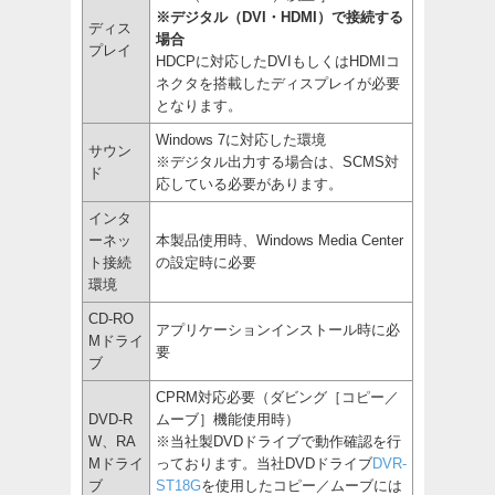
※デジタル（DVI・HDMI）で接続する
ディス
場合
プレイ
HDCPに対応したDVIもしくはHDMIコ
ネクタを搭載したディスプレイが必要
となります。
Windows 7に対応した環境
サウン
※デジタル出力する場合は、SCMS対
ド
応している必要があります。
インタ
ーネッ
本製品使用時、Windows Media Center
ト接続
の設定時に必要
環境
CD-RO
アプリケーションインストール時に必
Mドライ
要
ブ
CPRM対応必要（ダビング［コピー／
DVD-R
ムーブ］機能使用時）
W、RA
※当社製DVDドライブで動作確認を行
Mドライ
っております。当社DVDドライブ
DVR-
ブ
ST18G
を使用したコピー／ムーブには