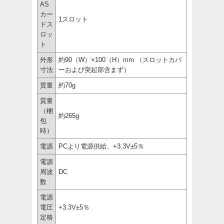
AS
カー
1スロット
ドス
ロッ
ト
外形
約90（W）×100（H）mm （スロットカバ
寸法
ーおよび突起部含まず）
質量
約70g
質量
（梱
約265g
包
時）
電源
PCより電源供給、+3.3V±5％
電源
周波
DC
数
電源
電圧
+3.3V±5％
定格