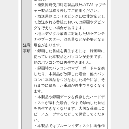
・複数同時使用対応製品以外のTVキャプチ
ャー製品は取り外してご使用ください。
・放送局側によりダビング10に非対応とし
て放送される番組においては録画やダビン
グを行えない場合があります。
・地上デジタル放送に対応したUHFアンテ
ナやブースター、混合器などが必要となる
注意
場合があります。
事項
・録画した番組を再生するには、録画時に
使っていた本製品とパソコンが必要です。
他のパソコンでは再生できません。
・録画時のパソコンのマザーボードを交換
したり、本製品が故障した場合、他のパソ
コンに本製品をつけなおした場合には、そ
れまでに録画した番組が再生できなくなり
ます。
・本製品や録画データを保存したハードデ
ィスクが壊れた場合、今まで録画した番組
を再生できなくなります。大切な番組はコ
ピー／ムーブするなどして保管してくださ
い。
・本製品ではブルーレイディスクに著作権