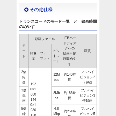
その他仕様
トランスコードのモード一覧 と 録画時間
のめやす
1TBハー
録画ファイル
ドディス
モ
クへの
ビッ
ー
画質
解像
フォー
録画可能
トレ
ド
度
マット
時間めや
ート
す
2倍
フルハイ
12M
約140時
録
ビジョン2
bps
間
画
倍録画
192
0×1
3倍
フルハイ
8Mb
約186時
080
録
ビジョン3
ps
間
144
画
倍録画
0×1
5倍
4.8
フルハイ
080
約251時
録
Mbp
ビジョン5
128