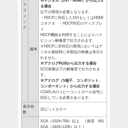
※デジタル（DVI・HDMI）から出力す
ラ
る場合
フ
以下の環境が必要となります。
ィ
・HDCPに対応したDVIもしくはHDMI
ッ
コネクタ ・HDCP対応のディスプレ
ク
イ
HDCP機能を利用することによりハイ
ビジョン解像度で出力されます。
※HDCPに非対応の環境においてはデ
備考
ジタル接続時に本製品の映像は表示さ
れません。
※アナログRGBから出力する場合
52万画素以下の解像度で出力されま
す。
※アナログ（S端子、コンポジット、
コンポーネント）から出力する場合
CGMS-Aのコピーコントロール信号に
対応している必要があります。
表示色
32ビットカラー
数
XGA（1024×768）以上 ［推奨 WU
XGA（1920×1200）以上 ］