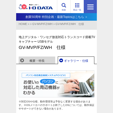
検索
商品一覧
創業50周年 特別企画・最新Topicsはこちら ＞
HOME
>
>
GV-MVP/FZ/WH
>
GV-MVP/FZ/WH 仕様
地上デジタル・ワンセグ放送対応トランスコード搭載TV
キャプチャー USBモデル
GV-MVP/FZ/WH 仕様
概要・特長
ギャラリー・仕様
※対応OSや仕様、動作環境等は予告なく変更する場合がありま
す。※OSメーカーのサポートが終了したOSについては、動作保証
やサポートができない場合があります。