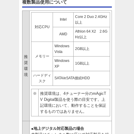
複数製品使用について
Core 2 Duo 2.4GHz
Intel
以上
対応CPU
Athlon 64 X2 2.6G
AMD
Hz以上
Windows
2GB以上
Vista
メモリー
推
Windows
奨
1GB以上
XP
環
境
ハードディ
SATA/eSATA接続HDD
スク
※
推奨環境は、4チューナー分のmAgicT
V Digital製品を使う際の目安です。上
記環境において、動作することを保証
するものではありません。
●地上デジタル対応製品の場合