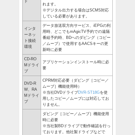
ド
れます。
※デジタル出力する場合はSCMS対応
している必要があります。
データ放送双方向サービス、iEPGの利
インタ
用時、どこでもmAgicTV予約での遠隔
ーネッ
番組予約時、BDへのダビング（コピー
ト接続
／ムーブ）で使用するAACSキーの更
環境
新時に必要
CD-RO
アプリケーションインストール時に必
Mドライ
要
ブ
CPRM対応必要（ダビング［コピー／
DVD-R
ムーブ］機能使用時）
W、RA
※当社DVDドライブ
DVR-ST18G
を使
Mドライ
用したコピー／ムーブには対応してお
ブ
りません。
ダビング［コピー／ムーブ］機能使用
時に必要
※当社製BDドライブで動作確認を行っ
ております。他社製ドライブなどで