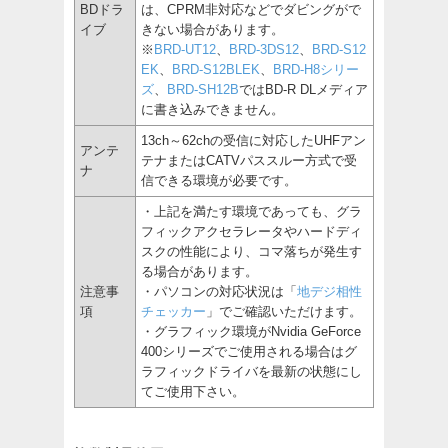
BDドラ
は、CPRM非対応などでダビングがで
イブ
きない場合があります。
※
BRD-UT12
、
BRD-3DS12
、
BRD-S12
EK
、
BRD-S12BLEK
、
BRD-H8シリー
ズ
、
BRD-SH12B
ではBD-R DLメディア
に書き込みできません。
13ch～62chの受信に対応したUHFアン
アンテ
テナまたはCATVパススルー方式で受
ナ
信できる環境が必要です。
・上記を満たす環境であっても、グラ
フィックアクセラレータやハードディ
スクの性能により、コマ落ちが発生す
る場合があります。
注意事
・パソコンの対応状況は「
地デジ相性
項
チェッカー
」でご確認いただけます。
・グラフィック環境がNvidia GeForce
400シリーズでご使用される場合はグ
ラフィックドライバを最新の状態にし
てご使用下さい。