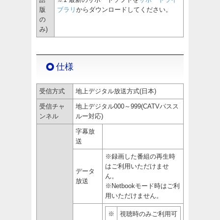
版
ブラリ
からダウンロードしてください。
の
み)
仕様
受信方式
地上デジタル放送方式(日本)
受信チャ
地上デジタル000～999(CATVパスス
ンネル
ルー対応)
字幕放
送
※録画した番組の再生時
はご利用いただけませ
データ
ん。
放送
※Netbookモード時はご利
用いただけません。
※
視聴時のみご利用可