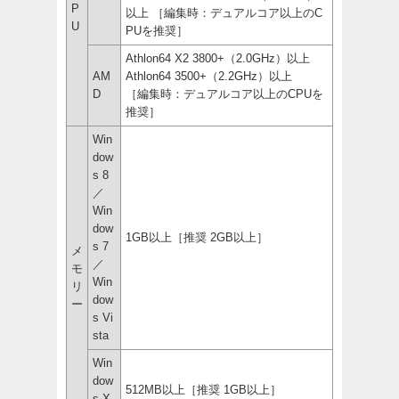
P
以上 ［編集時：デュアルコア以上のC
U
PUを推奨］
Athlon64 X2 3800+（2.0GHz）以上
AM
Athlon64 3500+（2.2GHz）以上
D
［編集時：デュアルコア以上のCPUを
推奨］
Win
dow
s 8
／
Win
dow
1GB以上［推奨 2GB以上］
s 7
メ
／
モ
Win
リ
dow
ー
s Vi
sta
Win
dow
512MB以上［推奨 1GB以上］
s X