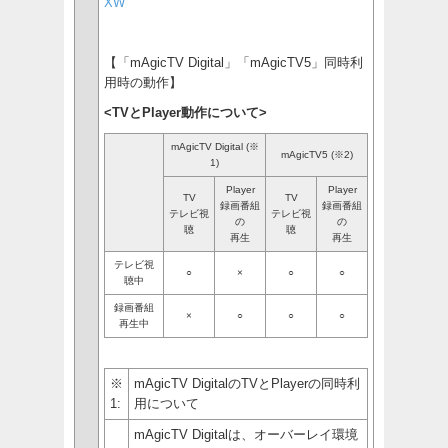
XW
【「mAgicTV Digital」「mAgicTV5」同時利
用時の動作】
<TVとPlayer動作について>
mAgicTV Digital (※
mAgicTV5 (※2)
1)
Player
Player
TV
TV
録画番組
録画番組
テレビ視
テレビ視
の
の
聴
聴
再生
再生
テレビ視
○
×
○
○
聴中
録画番組
×
○
○
○
再生中
※
mAgicTV DigitalのTVとPlayerの同時利
1:
用について
mAgicTV Digitalは、オーバーレイ環境