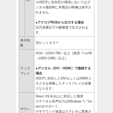
※HDCPに非対応の環境においてはデ
ジタル接続時に本製品の映像は表示さ
れません。
●アナログRGBから出力する場合
52万画素以下の解像度で出力されま
す。
表示色
32ビットカラー
数
XGA（1024×768）以上［推奨 フルHD
（1920×1080）以上］
ディス
●デジタル（DVI・HDMI）で接続する
プレイ
場合
HDCPに対応したDVIもしくはHDMIコ
ネクタを搭載したディスプレイが必要
となります。
Direct X9.0c以上に対応した環境
※デジタル音声出力はWindows 7／Vis
taのみサポート。
サウン
※サラウンド放送はステレオに変換さ