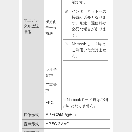
能です。
※
インターネットへの
接続が必要となりま
地上デジ
双方向
す。別途、通信料が
タル放送
データ
必要な場合がありま
機能
放送
す。
※
Netbookモード時は
ご利用いただけませ
ん。
マルチ
音声
二重音
声
※Netbookモード時はご利
EPG
用いただけません。
映像形式
MPEG2(MP@HL)
音声形式
MPEG-2 AAC