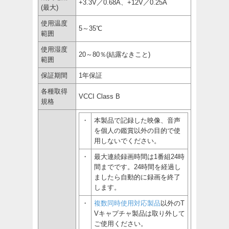
+3.3V／0.68A、+12V／0.25A
(最大)
使用温度
5～35℃
範囲
使用湿度
20～80％(結露なきこと)
範囲
保証期間
1年保証
各種取得
VCCI Class B
規格
・
本製品で記録した映像、音声
を個人の鑑賞以外の目的で使
用しないでください。
・
最大連続録画時間は1番組24時
間までです。24時間を経過し
ましたら自動的に録画を終了
します。
・
複数同時使用対応製品
以外のT
Vキャプチャ製品は取り外して
ご使用ください。