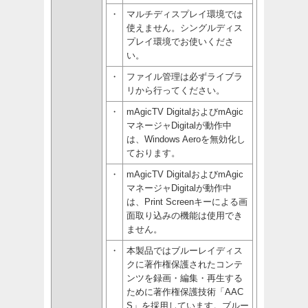
・
マルチディスプレイ環境では
使えません。シングルディス
プレイ環境でお使いくださ
い。
・
ファイル管理は必ずライブラ
リから行ってください。
・
mAgicTV DigitalおよびmAgic
マネージャDigitalが動作中
は、Windows Aeroを無効化し
ております。
・
mAgicTV DigitalおよびmAgic
マネージャDigitalが動作中
は、Print Screenキーによる画
面取り込みの機能は使用でき
ません。
・
本製品ではブルーレイディス
クに著作権保護されたコンテ
ンツを録画・編集・再生する
ために著作権保護技術「AAC
S」を採用しています。ブルー