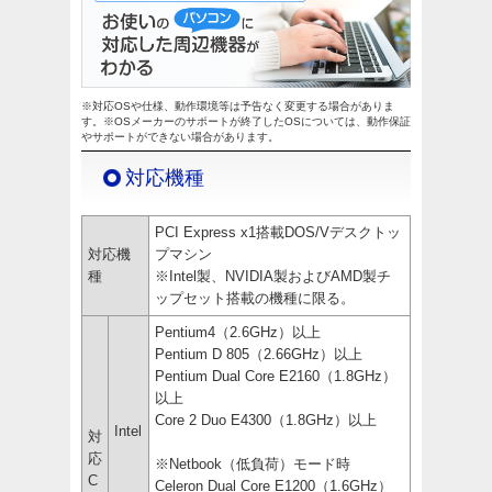
※対応OSや仕様、動作環境等は予告なく変更する場合がありま
す。※OSメーカーのサポートが終了したOSについては、動作保証
やサポートができない場合があります。
対応機種
PCI Express x1搭載DOS/Vデスクトッ
対応機
プマシン
種
※Intel製、NVIDIA製およびAMD製チ
ップセット搭載の機種に限る。
Pentium4（2.6GHz）以上
Pentium D 805（2.66GHz）以上
Pentium Dual Core E2160（1.8GHz）
以上
Core 2 Duo E4300（1.8GHz）以上
Intel
対
応
※Netbook（低負荷）モード時
C
Celeron Dual Core E1200（1.6GHz）