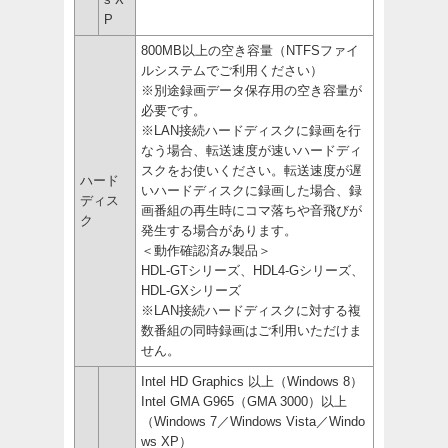
P
800MB以上の空き容量（NTFSファイ
ルシステムでご利用ください）
※別途録画データ保存用の空き容量が
必要です。
※LAN接続ハードディスクに録画を行
なう場合、転送速度が速いハードディ
スクをお使いください。転送速度が遅
ハード
いハードディスクに録画した場合、録
ディス
画番組の再生時にコマ落ちや音飛びが
ク
発生する場合があります。
＜動作確認済み製品＞
HDL-GTシリーズ、HDL4-Gシリーズ、
HDL-GXシリーズ
※LAN接続ハードディスクに対する複
数番組の同時録画はご利用いただけま
せん。
Intel HD Graphics 以上（Windows 8）
Intel GMA G965（GMA 3000）以上
（Windows 7／Windows Vista／Windo
ws XP）