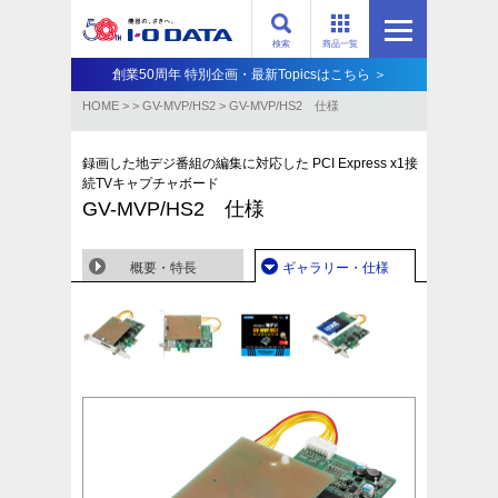
検索
商品一覧
創業50周年 特別企画・最新Topicsはこちら ＞
HOME
>
>
GV-MVP/HS2
>
GV-MVP/HS2 仕様
録画した地デジ番組の編集に対応した PCI Express x1接
続TVキャプチャボード
GV-MVP/HS2 仕様
概要・特長
ギャラリー・仕様