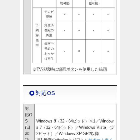
聴可能
聴可能
テレビ
×
-
×
-
視聴
予
録画済
約
番組の
-
○
-
○
録
再生
画
録画中
中
番組の
-
×
-
○
おっか
け再生
※TV視聴時に録画ボタンを使用した録画
対応OS
対
応O
S
Windows 8（32・64ビット）※1／Window
(日
s 7（32・64ビット）／Windows Vista （3
本
2ビット）／Windows XP SP2以降
語
※1 最新のサポートソフトを
サポートライ