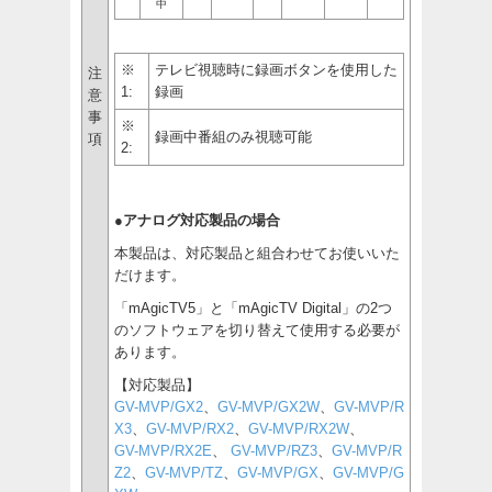
中
※
テレビ視聴時に録画ボタンを使用した
注
1:
録画
意
事
※
録画中番組のみ視聴可能
項
2:
●アナログ対応製品の場合
本製品は、対応製品と組合わせてお使いいた
だけます。
「mAgicTV5」と「mAgicTV Digital」の2つ
のソフトウェアを切り替えて使用する必要が
あります。
【対応製品】
GV-MVP/GX2
、
GV-MVP/GX2W
、
GV-MVP/R
X3
、
GV-MVP/RX2
、
GV-MVP/RX2W
、
GV-MVP/RX2E
、
GV-MVP/RZ3
、
GV-MVP/R
Z2
、
GV-MVP/TZ
、
GV-MVP/GX
、
GV-MVP/G