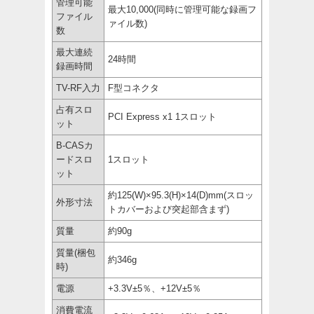
管理可能
最大10,000(同時に管理可能な録画フ
ファイル
ァイル数)
数
最大連続
24時間
録画時間
TV-RF入力
F型コネクタ
占有スロ
PCI Express x1 1スロット
ット
B-CASカ
ードスロ
1スロット
ット
約125(W)×95.3(H)×14(D)mm(スロッ
外形寸法
トカバーおよび突起部含まず)
質量
約90g
質量(梱包
約346g
時)
電源
+3.3V±5％、+12V±5％
消費電流