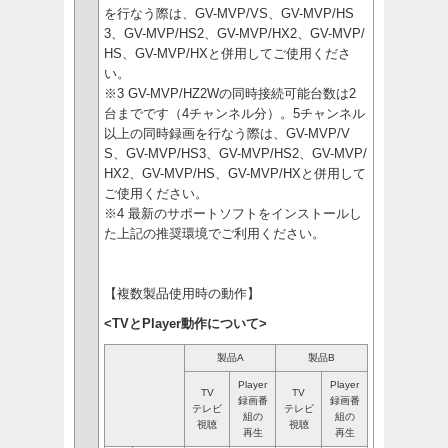
を行なう際は、GV-MVP/VS、GV-MVP/HS
3、GV-MVP/HS2、GV-MVP/HX2、GV-MVP/
HS、GV-MVP/HXと併用してご使用くださ
い。
※3 GV-MVP/HZ2Wの同時接続可能台数は2
台までです（4チャンネル分）。5チャンネル
以上の同時録画を行なう際は、GV-MVP/V
S、GV-MVP/HS3、GV-MVP/HS2、GV-MVP/
HX2、GV-MVP/HS、GV-MVP/HXと併用して
ご使用ください。
※4 最新のサポートソフトをインストールし
た上記の推奨環境でご利用ください。
【複数製品使用時の動作】
<TVとPlayer動作について>
製品A
製品B
Player
Player
TV
TV
録画番
録画番
テレビ
テレビ
組の
組の
視聴
視聴
再生
再生