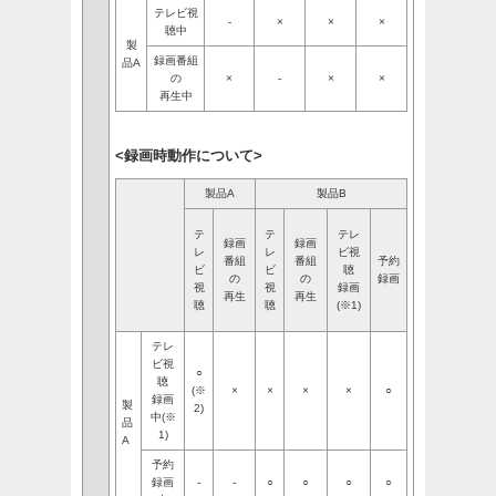
テレビ視
-
×
×
×
聴中
製
録画番組
品A
の
×
-
×
×
再生中
<録画時動作について>
製品A
製品B
テ
テ
テレ
録画
録画
レ
レ
ビ視
番組
番組
予約
ビ
ビ
聴
の
の
録画
視
視
録画
再生
再生
聴
聴
(※1)
テレ
ビ視
○
聴
(※
×
×
×
×
○
録画
製
2)
中(※
品
1)
A
予約
録画
-
-
○
○
○
○