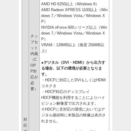
AMD HD 6250以上（Windows 8）
AMD Radeon XPRESS 1100以上（Win
dows 7／Windows Vista／Windows X
P）
NVIDIA nForce 600シリーズ以上（Win
dows 7／Windows Vista／Windows X
チッ
P）
プセ
VRAM：128MB以上［推奨 256MB以
ット
上］
内蔵
（C
●デジタル（DVI・HDMI）から出力す
OP
る場合、以下の環境が必要となりま
P対
す。
応が
・HDCPに対応したDVIもしくはHDMI
必
コネクタ
要）
・HDCP対応のディスプレイ
HDCP機能を利用することによりハイ
ビジョン解像度で出力されます。
※HDCPに非対応の環境においてはデ
ジタル接続時に本製品の映像は表示さ
対
れません。
応