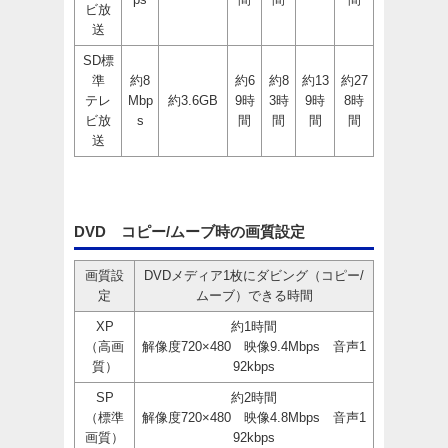
ビ放
送
SD標
準
約8
約6
約8
約13
約27
テレ
Mbp
約3.6GB
9時
3時
9時
8時
ビ放
s
間
間
間
間
送
DVD コピー/ムーブ時の画質設定
画質設
DVDメディア1枚にダビング（コピー/
定
ムーブ）できる時間
XP
約1時間
（高画
解像度720×480 映像9.4Mbps 音声1
質）
92kbps
SP
約2時間
（標準
解像度720×480 映像4.8Mbps 音声1
画質）
92kbps