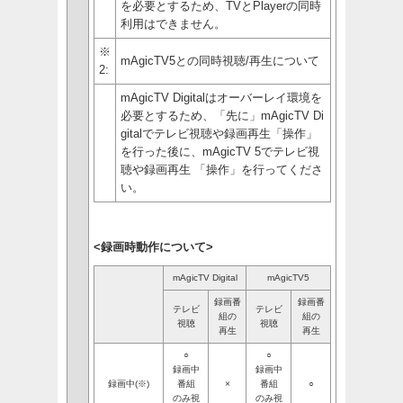
を必要とするため、TVとPlayerの同時
利用はできません。
※
mAgicTV5との同時視聴/再生について
2:
mAgicTV Digitalはオーバーレイ環境を
必要とするため、「先に」mAgicTV Di
gitalでテレビ視聴や録画再生「操作」
を行った後に、mAgicTV 5でテレビ視
聴や録画再生 「操作」を行ってくださ
い。
<録画時動作について>
mAgicTV Digital
mAgicTV5
録画番
録画番
テレビ
テレビ
組の
組の
視聴
視聴
再生
再生
○
○
録画中
録画中
録画中(※)
番組
×
番組
○
のみ視
のみ視