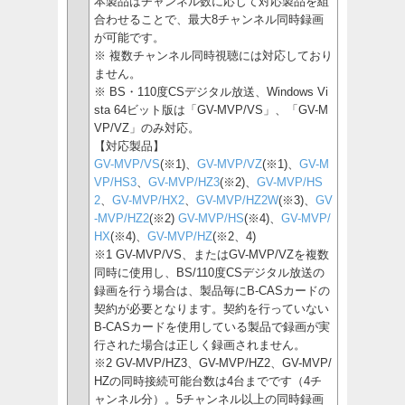
本製品はチャンネル数に応じて対応製品を組
合わせることで、最大8チャンネル同時録画
が可能です。
※ 複数チャンネル同時視聴には対応しており
ません。
※ BS・110度CSデジタル放送、Windows Vi
sta 64ビット版は「GV-MVP/VS」、「GV-M
VP/VZ」のみ対応。
【対応製品】
GV-MVP/VS
(※1)、
GV-MVP/VZ
(※1)、
GV-M
VP/HS3
、
GV-MVP/HZ3
(※2)、
GV-MVP/HS
2
、
GV-MVP/HX2
、
GV-MVP/HZ2W
(※3)、
GV
-MVP/HZ2
(※2)
GV-MVP/HS
(※4)、
GV-MVP/
HX
(※4)、
GV-MVP/HZ
(※2、4)
※1 GV-MVP/VS、またはGV-MVP/VZを複数
同時に使用し、BS/110度CSデジタル放送の
録画を行う場合は、製品毎にB-CASカードの
契約が必要となります。契約を行っていない
B-CASカードを使用している製品で録画が実
行された場合は正しく録画されません。
※2 GV-MVP/HZ3、GV-MVP/HZ2、GV-MVP/
HZの同時接続可能台数は4台までです（4チ
ャンネル分）。5チャンネル以上の同時録画