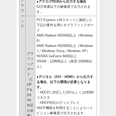
グ
●アナログRGBから出力する場合
ラ
52万画素以下の解像度で出力されま
フ
す。
ィ
PCI Express x16スロットに接続した
ッ
下記の要件を満たすグラフィックボー
ク
ド
AMD Radeon HD5450以上（Windows
8）
AMD Radeon HD2600以上（Windows
7／Windows Vista／Windows XP）
グラ
NVIDIA GeForce 8400以上
フィ
VRAM：128MB以上［推奨 256MB以
ック
上］
ボー
ド
●デジタル（DVI・HDMI）から出力す
（C
る場合、以下の環境が必要となりま
OP
す。
P＆
・HDCPに対応したDVIもしくはHDMI
DX
コネクタ
VA
・HDCP対応のディスプレイ
対応
HDCP機能を利用することによりハイ
が必
ビジョン解像度で出力されます。
要）