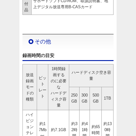
サポートソフトCD-ROM、取扱説明書、地
付
上デジタル放送専用B-CASカード
品
その他
録画時間の目安
1時間録
ハードディスク空き容
放送
画する
ビッ
量
録画
のに必要
ト
モー
な
レー
ドの
ハードデ
250
300
500
ト
1TB
種類
ィスク容
GB
GB
GB
量
ハイ
ビジ
約1
約3
約4
約13
ョン
約65
7Mb
約7.1GB
2時
1時
0時
テレ
時間
ps
間
間
間