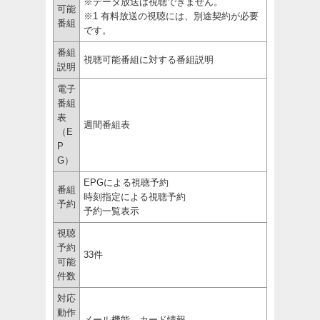
※データ放送は視聴できません。
可能
※1 有料放送の視聴には、別途契約が必要
番組
です。
番組
視聴可能番組に対する番組説明
説明
電子
番組
表
週間番組表
（E
P
G）
EPGによる視聴予約
番組
時刻指定による視聴予約
予約
予約一覧表示
視聴
予約
33件
可能
件数
対応
動作
メール機能、カード情報