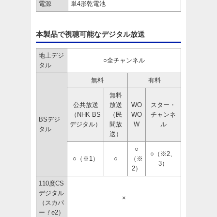
電源
単4形乾電池
本製品で視聴可能なデジタル放送
地上デジ
○全チャンネル
タル
無料
有料
無料
公共放送
放送
WO
スター・
（NHK BS
（民
WO
チャンネ
BSデジ
デジタル）
間放
W
ル
タル
送）
○
○（※2、
○（※1）
○
（※
3）
2）
110度CS
デジタル
×
（スカパ
ー
！
e2）