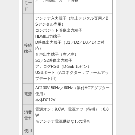
モー
ド
アンテナ入力端子（地上デジタル専用／B
Sデジタル専用）
コンポジット映像出力端子
HDMI出力端子
D映像出力端子（D1／D2／D3／D4に対
接続
応）
端子
音声出力端子（右／左）
S1／S2映像出力端子
アナログRGB（D-Sub 15ピン）
USBポート（Aコネクター：ファームアッ
プデート用）
AC100V 50Hz／60Hz（添付ACアダプター
電源
使用）
本体DC12V
電源オン：9.6W、電源オフ（待機）：0.8
消費
W
電力
※アンテナ電源供給なしの場合
使用