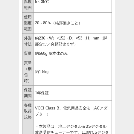
温度
5～35℃
範囲
使用
湿度
20～80％（結露無きこと）
範囲
外形
約236（W）×152（D）×53（H）mm（脚
寸法
部含む／突起部含まず）
質量
約560g ※本体のみ
質量
（梱
約1.5kg
包
時）
保証
1年保証
期間
各種
VCCI Class B、電気用品安全法（ACアダ
取得
プター）
規格
・本製品は、地上デジタル＆BSデジタル
放送受信チューナーです。110度CSデジタ