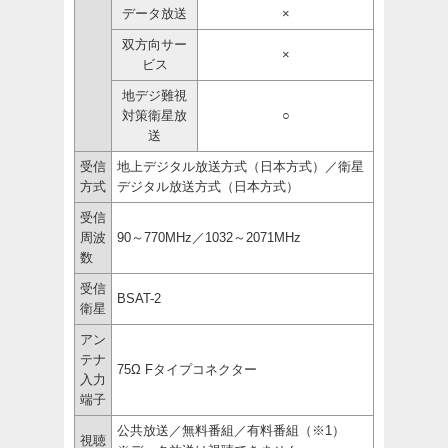
データ放送
×
双方向サー
×
ビス
地デジ難視
対策衛星放
○
送
受信
地上デジタル放送方式（日本方式）／衛星
方式
デジタル放送方式（日本方式）
受信
周波
90～770MHz／1032～2071MHz
数
受信
BSAT-2
衛星
アン
テナ
75Ω Fタイプコネクター
入力
端子
公共放送／無料番組／有料番組（※1）
視聴