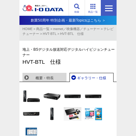
検索
商品一覧
創業50周年 特別企画・最新Topicsはこちら ＞
HOME
>
商品一覧
>
memet／映像機器／チューナー
>
テレビ
チューナー
>
HVT-BTL
>
HVT-BTL 仕様
地上・BSデジタル放送対応デジタルハイビジョンチュー
ナー
HVT-BTL 仕様
概要・特長
ギャラリー・仕様