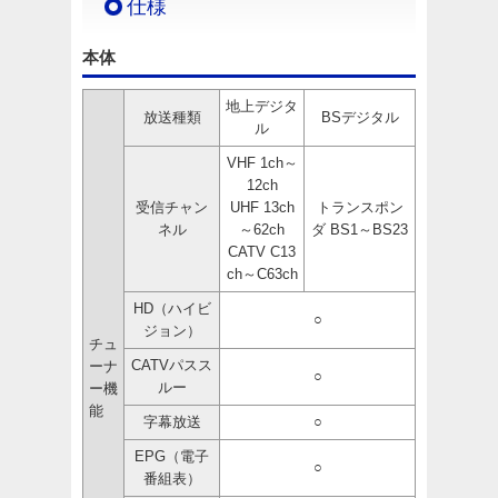
仕様
本体
地上デジタ
放送種類
BSデジタル
ル
VHF 1ch～
12ch
受信チャン
UHF 13ch
トランスポン
ネル
～62ch
ダ BS1～BS23
CATV C13
ch～C63ch
HD（ハイビ
○
ジョン）
チュ
CATVパスス
ーナ
○
ルー
ー機
能
字幕放送
○
EPG（電子
○
番組表）