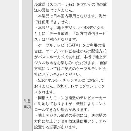
ル放送（スカパー
！
e2）を含むその他の放
送の受信はできません。
・本製品は日本国内専用となります。海外
では使用できません。
・本製品は、地上デジタル・BSデジタル
ともに「データ放送」「双方向通信サービ
ス」は非対応となります。
・ケーブルテレビ（CATV）をご利用の場
合は、ケーブルテレビ会社からの配信方式
がパススルー方式であれば、本機で地上デ
ジタル放送をお楽しみいただけます。 配信
方式についてはご契約のケーブルテレビ会
社にお問い合わせください。
・5.1chマルチ・チャンネルには対応して
おりません。2chステレオにダウンミック
スされます。
・同梱のリモコンは複数のテレビメーカー
注意
に対応しておりますが、機種によりコント
事項
ロールできない場合があります。
・地上デジタル放送の受信には、送信塔の
方向に地上デジタル放送受信用アンテナを
設置する必要があります。