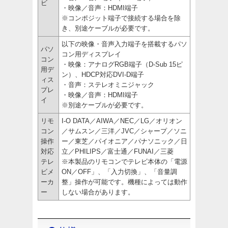
ビ
・映像／音声：HDMI端子
※コンポジット端子で接続する場合を除
き、別途ケーブルが必要です。
以下の映像・音声入力端子を搭載するパソ
パソ
コン用ディスプレイ
コン
・映像：アナログRGB端子（D-Sub 15ピ
用デ
ン）、HDCP対応DVI-D端子
ィス
・音声：ステレオミニジャック
プレ
・映像／音声：HDMI端子
イ
※別途ケーブルが必要です。
リモ
I-O DATA／AIWA／NEC／LG／オリオン
コン
／サムスン／三洋／JVC／シャープ／ソニ
操作
ー／東芝／パイオニア／パナソニック／日
対応
立／PHILIPS／富士通／FUNAI／三菱
テレ
※本製品のリモコンでテレビ本体の「電源
ビメ
ON／OFF」、「入力切換」、「音量調
ーカ
整」操作が可能です。機種によっては動作
ー
しない場合があります。