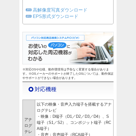
高解像度写真ダウンロード
EPS形式ダウンロード
※対応OSや仕様、動作環境等は予告なく変更する場合がありま
す。※OSメーカーのサポートが終了したOSについては、動作保証
やサポートができない場合があります。
対応機種
以下の映像・音声入力端子を搭載するアナ
ログテレビ
・映像：D端子（D1／D2／D3／D4）、S
アナ
端子（S1／S2）、コンポジット端子（RC
ログ
A端子）
テレ
・音声：音声端子（RCA端子）