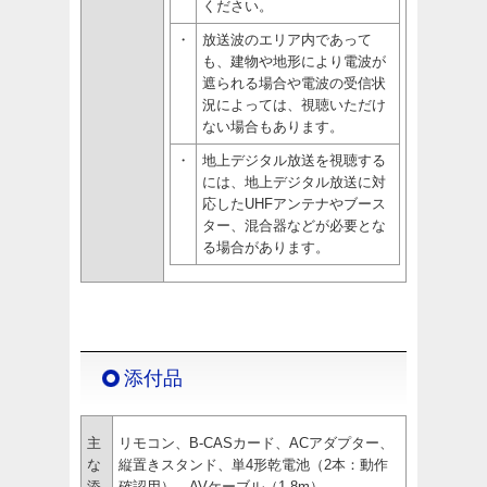
ください。
・
放送波のエリア内であって
も、建物や地形により電波が
遮られる場合や電波の受信状
況によっては、視聴いただけ
ない場合もあります。
・
地上デジタル放送を視聴する
には、地上デジタル放送に対
応したUHFアンテナやブース
ター、混合器などが必要とな
る場合があります。
添付品
主
リモコン、B-CASカード、ACアダプター、
な
縦置きスタンド、単4形乾電池（2本：動作
添
確認用）、AVケーブル（1.8m）