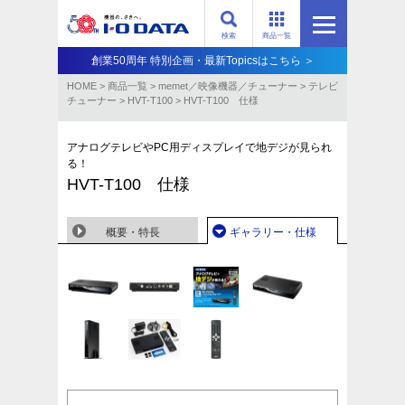
検索
商品一覧
創業50周年 特別企画・最新Topicsはこちら ＞
HOME
>
商品一覧
>
memet／映像機器／チューナー
>
テレビ
チューナー
>
HVT-T100
>
HVT-T100 仕様
アナログテレビやPC用ディスプレイで地デジが見られ
る！
HVT-T100 仕様
概要・特長
ギャラリー・仕様