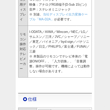
用デ
映像：アナログRGB端子(D-Sub 15ピン)
ィス
音声：ステレオミニジャック
プレ
※ 別途、
当社ディスプレイ出力変換ケー
イ
ブル「MA-D2A」
が必要です。
I-ODATA／AIWA／Wincom／NEC／LG／
リモ
サムスン／三洋／JVC／シャープ／ソニー
コン
／東芝／パイオニア／byd:sign／パナソニ
操作
ック／日立／PHILIPS／富士通／FUNAI／
対応
三菱
テレ
※ 本製品のリモコンでテレビ本体の「電
ビメ
源ON/OFF」、「入力切換」、「音量調
ーカ
整」操作が可能です。機種によっては動作
ー
しない場合があります。
仕様