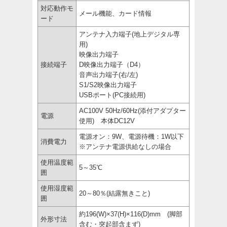
対応動作モ
メール機能、カード情報
ード
アンテナ入力端子(地上デジタル専
用)
映像出力端子
接続端子
D映像出力端子（D4）
音声出力端子(右/左)
S1/S2映像出力端子
USBポート(PC接続用)
AC100V 50Hz/60Hz(添付アダプター
電源
使用) 本体DC12V
電源オン：9W、電源待機：1W以下
消費電力
※アンテナ電源供給なしの場合
使用温度範
5～35℃
囲
使用湿度範
20～80％(結露無きこと)
囲
約196(W)×37(H)×116(D)mm (脚部
外形寸法
含む・突起部含まず)