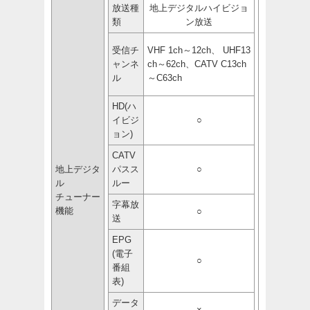
放送種
地上デジタルハイビジョ
類
ン放送
受信チ
VHF 1ch～12ch、 UHF13
ャンネ
ch～62ch、CATV C13ch
ル
～C63ch
HD(ハ
イビジ
○
ョン)
CATV
地上デジタ
パスス
○
ル
ルー
チューナー
字幕放
機能
○
送
EPG
(電子
○
番組
表)
データ
×