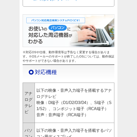
※対応OSや仕様、動作環境等は予告なく変更する場合がありま
す。※OSメーカーのサポートが終了したOSについては、動作保証
やサポートができない場合があります。
対応機種
以下の映像・音声入力端子を搭載するアナ
アナ
ログテレビ
ログ
映像：D端子（D1/D2/D3/D4）、S端子（S
テレ
1/S2）、コンポジット端子（RCA端子）
ビ
音声：音声端子（RCA端子）
パソ
以下の映像・音声入力端子を搭載するパソ
コン
コン用ディスプレイ