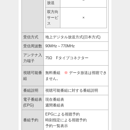
放送
双方向
サービ
×
ス
受信方式
地上デジタル放送方式(日本方式)
受信周波数
90MHz～770MHz
アンテナ入
75Ω Fタイプコネクター
力端子
視聴可能番
無料番組
※
データ放送は視聴でき
組
ません。
番組説明
視聴可能番組に対する番組説明
電子番組表
現在番組表
(EPG)
週間番組表
EPGによる視聴予約
番組予約
時刻指定による視聴予約
予約一覧表示