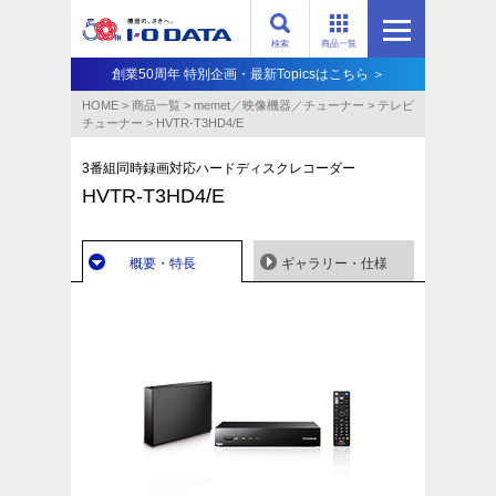
検索
商品一覧
創業50周年 特別企画・最新Topicsはこちら ＞
HOME
>
商品一覧
>
memet／映像機器／チューナー
>
テレビ
チューナー
>
HVTR-T3HD4/E
3番組同時録画対応ハードディスクレコーダー
HVTR-T3HD4/E
概要・特長
ギャラリー・仕様