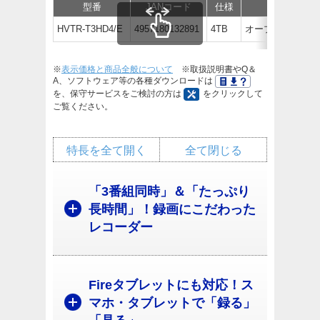
型番
JANコード
仕様
価格
HVTR-T3HD4/E
4957180132891
4TB
オープン価格
※
表示価格と商品全般について
※取扱説明書やQ＆
A、ソフトウェア等の各種ダウンロードは
を、保守サービスをご検討の方は
をクリックして
ご覧ください。
特長を全て開く
全て閉じる
「3番組同時」＆「たっぷり
長時間」！録画にこだわった
レコーダー
Fireタブレットにも対応！ス
マホ・タブレットで「録る」