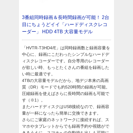
3番組同時録画＆長時間録画が可能！
2台
目にちょうどイイ「ハードディスクレコ
ーダー」
HDD 4TB 大容量モデル
「HVTR-T3HD4/E」は同時録画数と録画容量を
中心に、録画にこだわったシンプルなハードデ
ィスクレコーダーです。自分専用のレコーダー
が欲しい時、もっとたくさんの番組を録画した
い時に最適です。
4TBの大容量モデルだから、地デジ本来の高画
質（DR）モードでも約520時間の録画が可能。
圧縮録画を使えばさらに長時間の録画も可能で
す（※1）。
またハードディスクはUSB接続なので、録画容
量が一杯になったら簡単に交換できます。
さらにご家庭のネットワークに接続すれば、ス
マホやタブレットからでも録画予約や視聴がで
きるうえに、スマホへの自動持ち出しも可能に