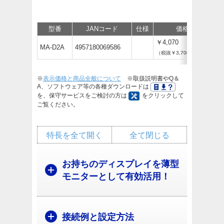
型番
JANコード
仕様
価格
サ
￥4,070
MA-D2A
4957180069586
（税抜￥3,700）
※
表示価格と商品全般について
※取扱説明書やQ＆
A、ソフトウェア等の各種ダウンロードは
を、保守サービスをご検討の方は
をクリックして
ご覧ください。
特長を全て開く
全て閉じる
お持ちのディスプレイを薄型
モニターとして有効活用！
接続例と設定方法