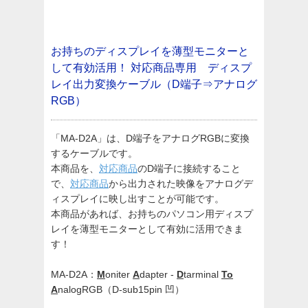
お持ちのディスプレイを薄型モニターと
して有効活用！
対応商品専用 ディスプ
レイ出力変換ケーブル（D端子⇒アナログ
RGB）
「MA-D2A」は、D端子をアナログRGBに変換
するケーブルです。
本商品を、
対応商品
のD端子に接続すること
で、
対応商品
から出力された映像をアナログデ
ィスプレイに映し出すことが可能です。
本商品があれば、お持ちのパソコン用ディスプ
レイを薄型モニターとして有効に活用できま
す！
MA-D2A：
M
oniter
A
dapter -
D
tarminal
To
A
nalogRGB（D-sub15pin 凹）