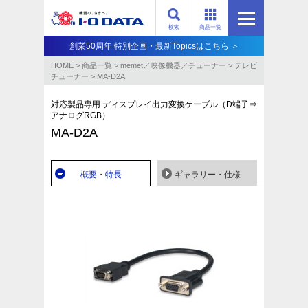
検索
商品一覧
創業50周年 特別企画・最新Topicsはこちら ＞
HOME
>
商品一覧
>
memet／映像機器／チューナー
>
テレビ
チューナー
>
MA-D2A
対応製品専用 ディスプレイ出力変換ケーブル（D端子⇒
アナログRGB）
MA-D2A
概要・特長
ギャラリー・仕様