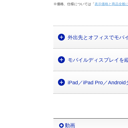
※価格、仕様については「
表示価格と商品全般
外出先とオフィスでモバ
モバイルディスプレイを
iPad／iPad Pro／And
動画