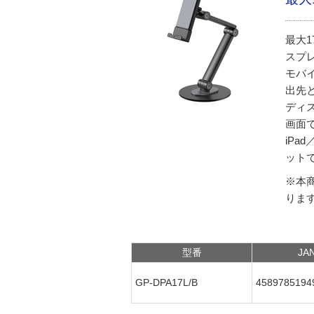
最大
スプ
モバ
出先
ディ
画面
iPa
ット
※本
りま
型番
JA
GP-DPA17L/B
4589785194