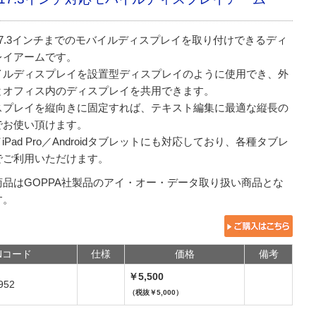
17.3インチまでのモバイルディスプレイを取り付けできるディ
レイアームです。
イルディスプレイを設置型ディスプレイのように使用でき、外
とオフィス内のディスプレイを共用できます。
スプレイを縦向きに固定すれば、テキスト編集に最適な縦長の
でお使い頂けます。
d／iPad Pro／Androidタブレットにも対応しており、各種タブレ
でご利用いただけます。
商品はGOPPA社製品のアイ・オー・データ取り扱い商品とな
す。
Nコード
仕様
価格
備考
￥5,500
952
（税抜￥5,000）