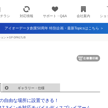
チラシ
対応情報
サポート・Q&A
会社案内
ショ
アイオーデータ創業50周年 特別企画・最新Topicsはこちら ＞
ション
>
GP-DPA17L/B
ギャラリー・仕様
の自由な場所に設置できる！
17.3インチ対応モバイルディスプレイアーム