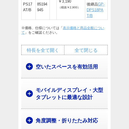
￥3,190
PS17
85194
後継品
GP-
（税抜￥2,900）
AT/B
945
DPS18PA
T/B
※価格、仕様については「
表示価格と商品全般につい
て
」をご確認ください。
特長を全て開く
全て閉じる
空いたスペースを有効活用
モバイルディスプレイ・大型
タブレットに最適な設計
角度調整・折りたたみ対応