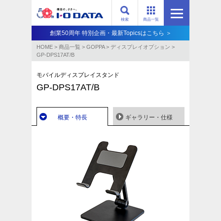
検索
商品一覧
創業50周年 特別企画・最新Topicsはこちら ＞
HOME
>
商品一覧
>
GOPPA
>
ディスプレイオプション
>
GP-DPS17AT/B
モバイルディスプレイスタンド
GP-DPS17AT/B
概要・特長
ギャラリー・仕様