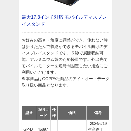
最大17.3インチ対応
モバイルディスプレ
イスタンド
お好みの高さ・角度に調整ができ、使わない時
は折りたたんで収納ができるモバイル向けのデ
ィスプレイスタンドです。５秒で展開収納可
能、アルミニウム製のため軽量です。外出先で
モバイルモニターを短時間固定したい用途にご
利用いただけます。
※本商品はGOPPA社商品のアイ・オー・データ
取り扱い商品となります。
JANコ
仕
型番
価格
備考
ード
様
2024/6/19
GP-D
45897
生産終了