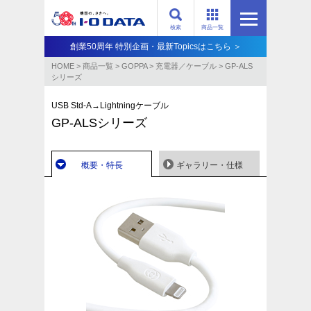
検索
商品一覧
創業50周年 特別企画・最新Topicsはこちら ＞
HOME
>
商品一覧
>
GOPPA
>
充電器／ケーブル
>
GP-ALS
シリーズ
USB Std-A→Lightningケーブル
GP-ALSシリーズ
概要・特長
ギャラリー・仕様