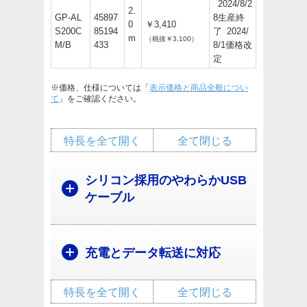
2024/8/2
2.
GP-AL
45897
8生産終
0
￥3,410
S200C
85194
了 2024/
m
（税抜￥3,100）
M/B
433
8/1価格改
定
※価格、仕様については「
表示価格と商品全般につい
て
」をご確認ください。
特長を全て開く
全て閉じる
シリコン採用のやわらかUSB
ケーブル
充電とデータ転送に対応
特長を全て開く
全て閉じる