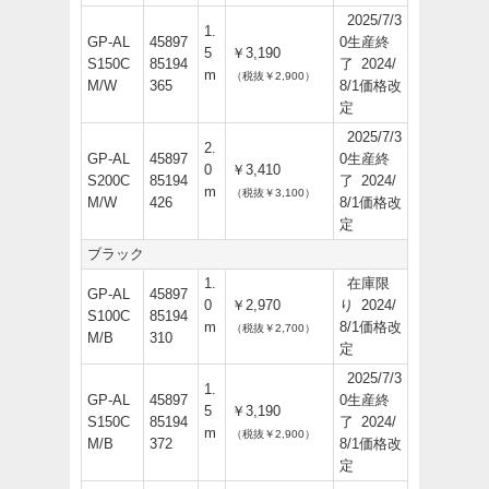
2025/7/3
1.
GP-AL
45897
0生産終
5
￥3,190
S150C
85194
了 2024/
m
（税抜￥2,900）
M/W
365
8/1価格改
定
2025/7/3
2.
GP-AL
45897
0生産終
0
￥3,410
S200C
85194
了 2024/
m
（税抜￥3,100）
M/W
426
8/1価格改
定
ブラック
1.
在庫限
GP-AL
45897
0
￥2,970
り 2024/
S100C
85194
m
8/1価格改
（税抜￥2,700）
M/B
310
定
2025/7/3
1.
GP-AL
45897
0生産終
5
￥3,190
S150C
85194
了 2024/
m
（税抜￥2,900）
M/B
372
8/1価格改
定