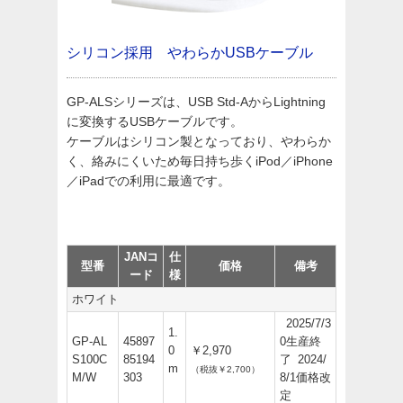
シリコン採用 やわらかUSBケーブル
GP-ALSシリーズは、USB Std-AからLightning
に変換するUSBケーブルです。
ケーブルはシリコン製となっており、やわらか
く、絡みにくいため毎日持ち歩くiPod／iPhone
／iPadでの利用に最適です。​
JANコ
仕
型番
価格
備考
ード
様
ホワイト
2025/7/3
1.
GP-AL
45897
0生産終
0
￥2,970
S100C
85194
了 2024/
m
（税抜￥2,700）
M/W
303
8/1価格改
定