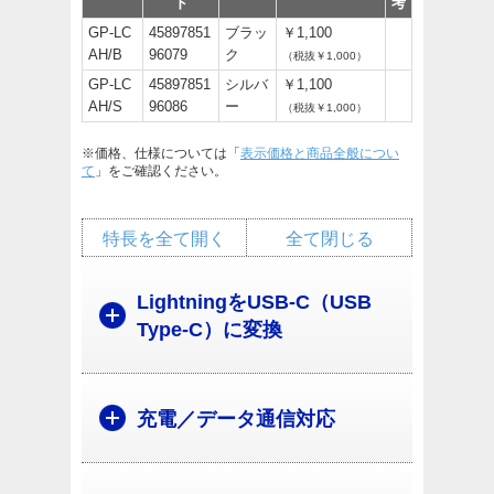
ド
考
GP-LC
45897851
ブラッ
￥1,100
AH/B
96079
ク
（税抜￥1,000）
GP-LC
45897851
シルバ
￥1,100
AH/S
96086
ー
（税抜￥1,000）
※価格、仕様については「
表示価格と商品全般につい
て
」をご確認ください。
特長を全て開く
全て閉じる
LightningをUSB-C（USB
Type-C）に変換
充電／データ通信対応