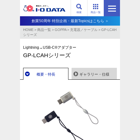
検索
商品一覧
創業50周年 特別企画・最新Topicsはこちら ＞
HOME
>
商品一覧
>
GOPPA
>
充電器／ケーブル
>
GP-LCAH
シリーズ
Lightning→USB-C®アダプター
GP-LCAHシリーズ
概要・特長
ギャラリー・仕様