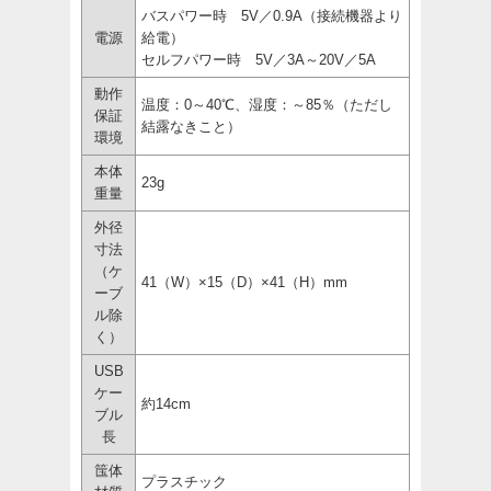
バスパワー時 5V／0.9A（接続機器より
電源
給電）
セルフパワー時 5V／3A～20V／5A
動作
温度：0～40℃、湿度：～85％（ただし
保証
結露なきこと）
環境
本体
23g
重量
外径
寸法
（ケ
41（W）×15（D）×41（H）mm
ーブ
ル除
く）
USB
ケー
約14cm
ブル
長
筺体
プラスチック