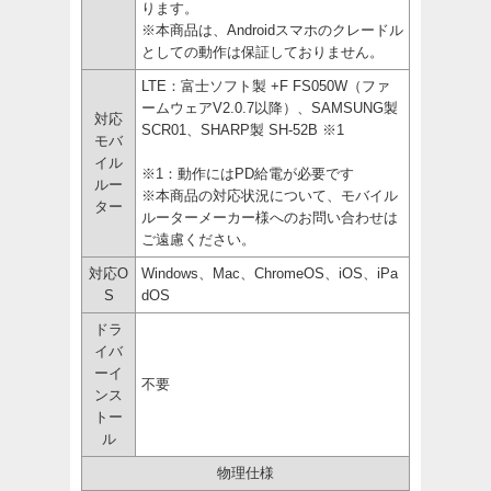
ります。
※本商品は、Androidスマホのクレードル
としての動作は保証しておりません。
LTE：富士ソフト製 +F FS050W（ファ
ームウェアV2.0.7以降）、SAMSUNG製
対応
SCR01、SHARP製 SH-52B ※1
モバ
イル
※1：動作にはPD給電が必要です
ルー
※
本商品の対応状況について、モバイル
ター
ルーターメーカー様へのお問い合わせは
ご遠慮ください。
対応O
Windows、Mac、ChromeOS、iOS、iPa
S
dOS
ドラ
イバ
ーイ
不要
ンス
トー
ル
物理仕様