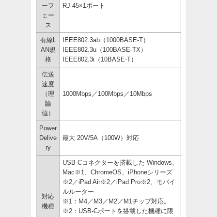
ーフ
RJ-45×1ポート
ェー
ス
有線L
IEEE802.3ab（1000BASE-T）
AN規
IEEE802.3u（100BASE-TX）
格
IEEE802.3i（10BASE-T）
伝送
速度
（理
1000Mbps／100Mbps／10Mbps
論
値）
Power
Delive
最大 20V/5A（100W）対応
ry
USB-Cコネクターを搭載した Windows、
Mac※1、ChromeOS、iPhoneシリーズ
※2／iPad Air※2／iPad Pro※2、モバイ
ルルーター
対応
※1：M4／M3／M2／M1チップ対応。
機種
※2：USB-Cポートを搭載した機種に限