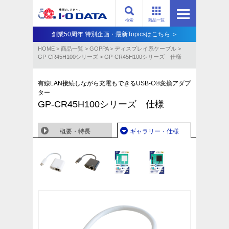
検索
商品一覧
創業50周年 特別企画・最新Topicsはこちら ＞
HOME
>
商品一覧
>
GOPPA
>
ディスプレイ系ケーブル
>
GP-CR45H100シリーズ
>
GP-CR45H100シリーズ 仕様
有線LAN接続しながら充電もできるUSB-C®変換アダプ
ター
GP-CR45H100シリーズ 仕様
概要・特長
ギャラリー・仕様