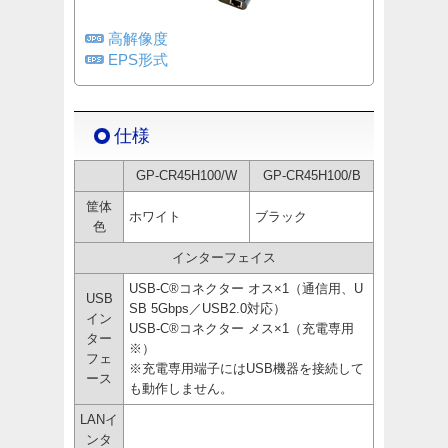
高解像度
EPS形式
仕様
GP-CR45H100/W
GP-CR45H100/B
筐体
ホワイト
ブラック
色
インターフェイス
USB-C®コネクター オス×1（通信用、U
USB
SB 5Gbps／USB2.0対応）
イン
USB-C®コネクター メス×1（充電専用
ター
※）
フェ
※充電専用端子にはUSB機器を接続して
ース
も動作しません。
LANイ
ンタ