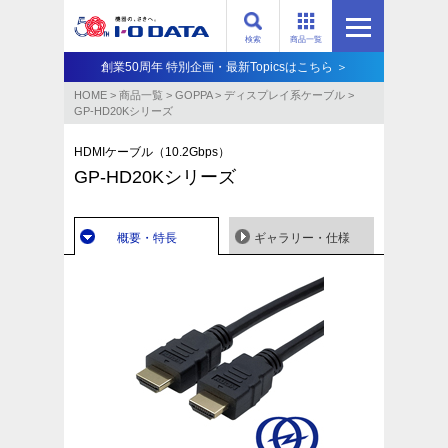
検索
商品一覧
創業50周年 特別企画・最新Topicsはこちら ＞
HOME
>
商品一覧
>
GOPPA
>
ディスプレイ系ケーブル
>
GP-HD20Kシリーズ
HDMIケーブル（10.2Gbps）
GP-HD20Kシリーズ
概要・特長
ギャラリー・仕様