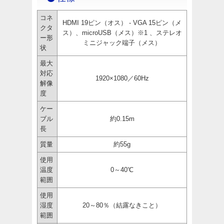
コネ
HDMI 19ピン（オス） - VGA 15ピン（メ
クタ
ス）、microUSB（メス）※1 、ステレオ
ー形
ミニジャック端子（メス）
状
最大
対応
1920×1080／60Hz
解像
度
ケー
ブル
約0.15m
長
質量
約55g
使用
温度
0～40℃
範囲
使用
湿度
20～80％（結露なきこと）
範囲