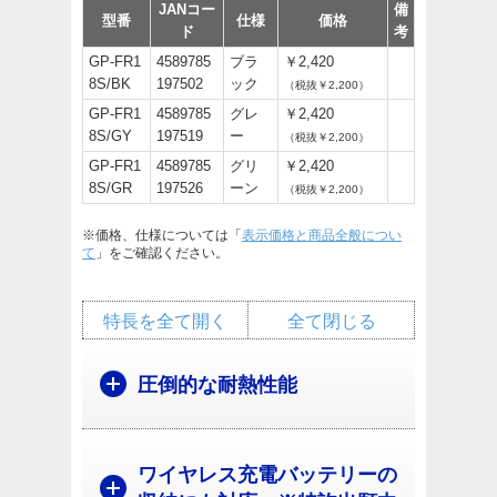
JANコー
備
型番
仕様
価格
ド
考
GP-FR1
4589785
ブラ
￥2,420
8S/BK
197502
ック
（税抜￥2,200）
GP-FR1
4589785
グレ
￥2,420
8S/GY
197519
ー
（税抜￥2,200）
GP-FR1
4589785
グリ
￥2,420
8S/GR
197526
ーン
（税抜￥2,200）
※価格、仕様については「
表示価格と商品全般につい
て
」をご確認ください。
特長を全て開く
全て閉じる
圧倒的な耐熱性能
ワイヤレス充電バッテリーの