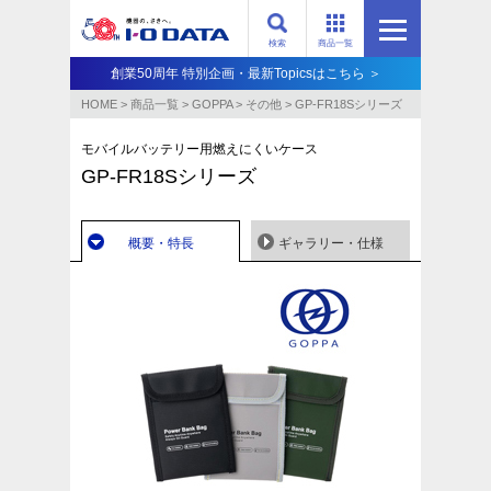
検索
商品一覧
創業50周年 特別企画・最新Topicsはこちら ＞
HOME
>
商品一覧
>
GOPPA
>
その他
>
GP-FR18Sシリーズ
モバイルバッテリー用燃えにくいケース
GP-FR18Sシリーズ
概要・特長
ギャラリー・仕様