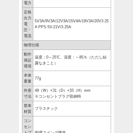
電力
定格
出力
5V3A/9V3A/12V3A/15V4A/19V3A/20V3.25
電
A PPS:5V-21V/3.25A
圧・
電流
物理仕様
動作
温度：0～25℃、湿度：～85％（ただし結
保証
露なきこと）
環境
本体
77g
重量
外形
49（W）×31（D）×33（H）mm
寸法
※コンセントプラグ収納時
筐体
プラスチック
材質
コン
セン
トプ
90度スイング構造