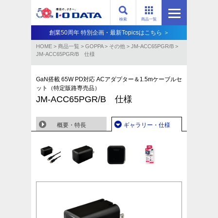
検索
商品一覧
創業50周年 特別企画・最新Topicsはこちら ＞
HOME
>
商品一覧
>
GOPPA
>
その他
>
JM-ACC65PGR/B
>
JM-ACC65PGR/B 仕様
GaN搭載 65W PD対応 ACアダプター＆1.5mケーブルセ
ット（特定販路専売品）
JM-ACC65PGR/B 仕様
概要・特長
ギャラリー・仕様