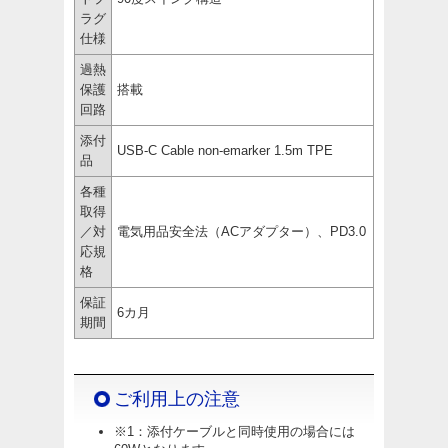
ラグ
仕様
過熱
保護
搭載
回路
添付
USB-C Cable non-emarker 1.5m TPE
品
各種
取得
／対
電気用品安全法（ACアダプター）、PD3.0
応規
格
保証
6カ月
期間
ご利用上の注意
※1：添付ケーブルと同時使用の場合には