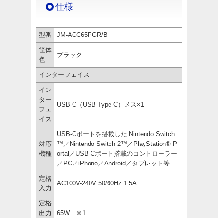
仕様
型番
JM-ACC65PGR/B
筐体
ブラック
色
インターフェイス
イン
ター
USB-C（USB Type-C）メス×1
フェ
イス
USB-Cポートを搭載した Nintendo Switch
対応
™／Nintendo Switch 2™／PlayStation® P
機種
ortal／USB-Cポート搭載のコントローラー
／PC／iPhone／Android／タブレット等
定格
AC100V-240V 50/60Hz 1.5A
入力
定格
出力
65W ※1