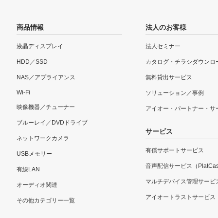
商品情報
法人のお客様
液晶ディスプレイ
法人セミナー
HDD／SSD
カタログ・チラシダウンロ
NAS／アプライアンス
無料貸出サービス
Wi-Fi
ソリューション／事例
映像機器／チューナー
アイオー・パートナー・サ
ブルーレイ／DVDドライブ
サービス
ネットワークカメラ
有償サポートサービス
USBメモリー
音声配信サービス（PlatCas
有線LAN
マルチデバイス管理サービ
オーディオ関連
アイオートラストサービス
その他カテゴリー一覧