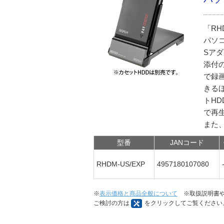
「RH
パソコ
Sア
添付
で録画
きる
トHD
で再
また、
型番
JANコード
RHDM-US/EXP
4957180107080
※
表示価格と商品全般について
※取扱説明書や
ご検討の方は
をクリックしてご覧ください