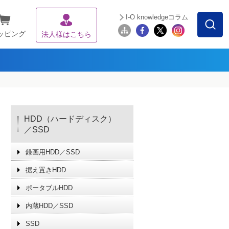
I-O knowledgeコラム
ッピング
法人様はこちら
HDD（ハードディスク）
／SSD
録画用HDD／SSD
据え置きHDD
ポータブルHDD
内蔵HDD／SSD
SSD