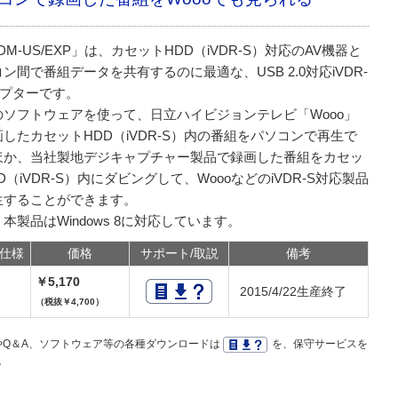
DM-US/EXP」は、カセットHDD（iVDR-S）対応のAV機器と
ン間で番組データを共有するのに最適な、USB 2.0対応iVDR-
ダプターです。
のソフトウェアを使って、日立ハイビジョンテレビ「Wooo」
したカセットHDD（iVDR-S）内の番組をパソコンで再生で
ほか、当社製地デジキャプチャー製品で録画した番組をカセッ
D（iVDR-S）内にダビングして、WoooなどのiVDR-S対応製品
生することができます。
本製品はWindows 8に対応しています。
仕様
価格
サポート/取説
備考
￥5,170
-
2015/4/22生産終了
（税抜￥4,700）
Q＆A、ソフトウェア等の各種ダウンロードは
を、保守サービスを
。