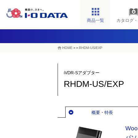
商品一覧
カタログ・
HOME
>
>
RHDM-US/EXP
iVDR-Sアダプター
RHDM-US/EXP
概要・特長
Wo
パソ