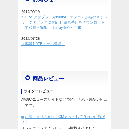
2012/09/19
iVDR-Sアダプターがnasne（ナスネ）からのネット
ワークダビングに対応！ 録画番組をダウンロード
して視聴・編集、Blu-ray保存が可能
2012/07/25
大容量1.0TBモデル登場！
商品レビュー
ライターレビュー
雑誌やニュースサイトなどで紹介された製品レビュ
ーです。
お気に入りの番組をCMカットしてきれいに残そ
う！
ITライフハックにレビューが掲載されました。