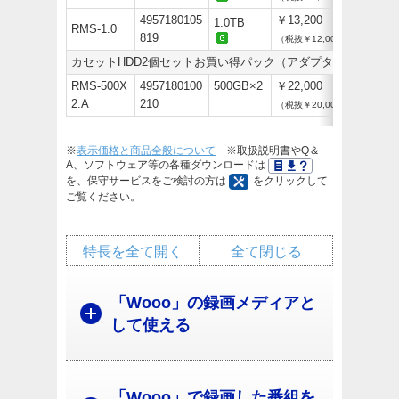
4957180105
￥13,200
1.0TB
RMS-1.0
819
（税抜￥12,000）
カセットHDD2個セットお買い得パック（アダプター付き）
RMS-500X
4957180100
500GB×2
￥22,000
2.A
210
（税抜￥20,000）
※
表示価格と商品全般について
※取扱説明書やQ＆
A、ソフトウェア等の各種ダウンロードは
を、保守サービスをご検討の方は
をクリックして
ご覧ください。
特長を全て開く
全て閉じる
「Wooo」の録画メディアと
して使える
「Wooo」で録画した番組を