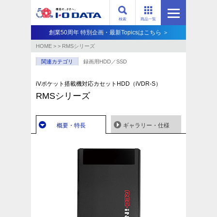
検索
商品一覧
創業50周年 特別企画・最新Topicsはこちら ＞
HOME
>
>
RMSシリーズ
関連カテゴリ
録画用HDD／SSD
iVポケット搭載機対応カセットHDD（iVDR-S）
RMSシリーズ
概要・特長
ギャラリー・仕様