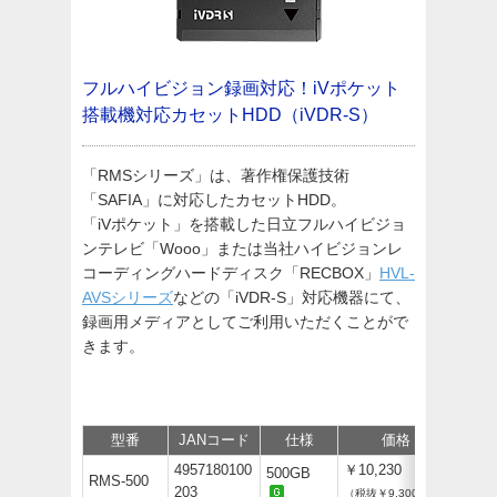
フルハイビジョン録画対応！iVポケット
搭載機対応カセットHDD（iVDR-S）
「RMSシリーズ」は、著作権保護技術
「SAFIA」に対応したカセットHDD。
「iVポケット」を搭載した日立フルハイビジョ
ンテレビ「Wooo」または当社ハイビジョンレ
コーディングハードディスク「RECBOX」
HVL-
AVSシリーズ
などの「iVDR-S」対応機器にて、
録画用メディアとしてご利用いただくことがで
きます。
型番
JANコード
仕様
価格
サポ
4957180100
￥10,230
500GB
RMS-500
203
（税抜￥9,300）