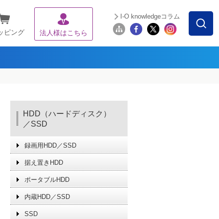
I-O knowledgeコラム
ッピング
法人様はこちら
HDD（ハードディスク）
／SSD
録画用HDD／SSD
据え置きHDD
ポータブルHDD
内蔵HDD／SSD
SSD