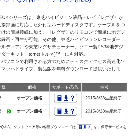
C-EUKシリーズは、東芝ハイビジョン液晶テレビ〈レグザ〉か
直接録画に対応した外付型ハードディスクです。ケーブルをつ
だけの簡単接続に加え、〈レグザ〉のリモコンで簡単に地デジ
の録画・再生が可能。その他、東芝ハイビジョンレコーダー
ァルディア〉や東芝レグザチューナー、ソニー製PS3®地デジ
ダーキット「torne(トルネ)™」にも対応。
、パソコンで利用される方のためにディスクアクセス高速化ソ
「マッハドライブ」製品版を無料ダウンロード提供いたしま
仕様
価格
サポート/取説
備考
TB
オープン価格
2015/8/28生産終了
TB
オープン価格
2015/8/28生産終了
Q＆A、ソフトウェア等の各種ダウンロードは
を、保守サービスを
。