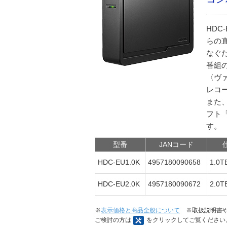
HD
らの
なぐ
番組
〈ヴ
レコー
また
フト
す。
型番
JANコード
HDC-EU1.0K
4957180090658
1.0
HDC-EU2.0K
4957180090672
2.0
※
表示価格と商品全般について
※取扱説明書や
ご検討の方は
をクリックしてご覧ください