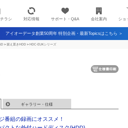
チラシ
対応情報
サポート・Q&A
会社案内
ショ
アイオーデータ創業50周年 特別企画・最新Topicsはこちら ＞
SD
>
据え置きHDD
>
HDC-EUKシリーズ
ズ
ギャラリー・仕様
ジ番組の録画にオススメ！
パクトな外付ハードディスク(HDD)