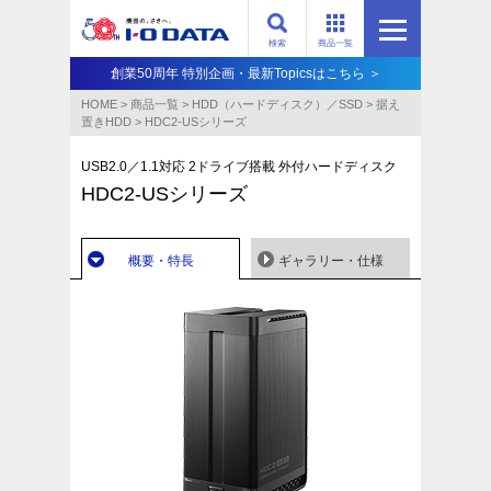
検索
商品一覧
創業50周年 特別企画・最新Topicsはこちら ＞
HOME
>
商品一覧
>
HDD（ハードディスク）／SSD
>
据え
置きHDD
>
HDC2-USシリーズ
USB2.0／1.1対応 2ドライブ搭載 外付ハードディスク
HDC2-USシリーズ
概要・特長
ギャラリー・仕様