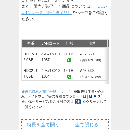
また、販売が終了した商品については、
HDC2-
USシリーズ（販売終了品）
のページをご確認く
ださい。
型番
JANコード
仕様
価格
保守
サ
HDC2-U
495718010
2.0TB
￥32,560
2.0SB
1057
（税抜￥29,600）
HDC2-U
495718010
4.0TB
￥46,530
4.0SB
1064
（税抜￥42,300）
※
表示価格と商品全般について
※取扱説明書やQ＆
A、ソフトウェア等の各種ダウンロードは
を、保守サービスをご検討の方は
をクリックして
ご覧ください。
特長を全て開く
全て閉じる