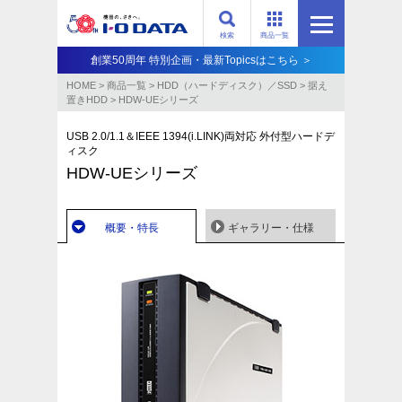
検索
商品一覧
創業50周年 特別企画・最新Topicsはこちら ＞
HOME
>
商品一覧
>
HDD（ハードディスク）／SSD
>
据え
置きHDD
>
HDW-UEシリーズ
USB 2.0/1.1＆IEEE 1394(i.LINK)両対応 外付型ハードデ
ィスク
HDW-UEシリーズ
概要・特長
ギャラリー・仕様