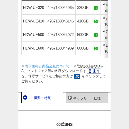
￥43,780
HDW-UE320
4957180044965
320GB
（税抜￥39,800）
￥70,400
HDW-UE410
4957180045146
410GB
（税抜￥64,000）
￥71,500
HDW-UE500
4957180044972
500GB
（税抜￥65,000）
￥103,400
HDW-UE600
4957180044989
600GB
（税抜￥94,000）
※
表示価格と商品全般について
※取扱説明書やQ＆
A、ソフトウェア等の各種ダウンロードは
を、保守サービスをご検討の方は
をクリックして
ご覧ください。
概要・特長
ギャラリー・仕様
公式SNS