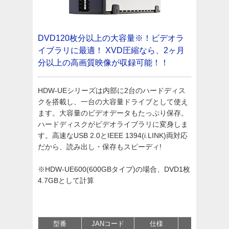
DVD120枚分以上の大容量※！ビデオラ
イブラリに最適！
XVD圧縮なら、2ヶ月
分以上の高画質映像が収録可能！！
HDW-UEシリーズは内部に2台のハードディス
クを搭載し、一台の大容量ドライブとして使え
ます。大容量のビデオデータもたっぷり保存。
ハードディスクがビデオライブラリに変身しま
す。高速なUSB 2.0とIEEE 1394(i.LINK)両対応
だから、読み出し・保存もスピーディ!
※HDW-UE600(600GBタイプ)の場合、DVD1枚
4.7GBとして計算
型番
JANコード
仕様
価格