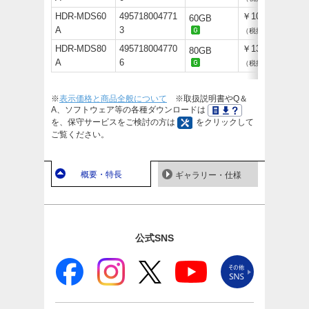
HDR-MDS60
495718004771
￥106,700
60GB
A
3
（税抜￥97,000）
HDR-MDS80
495718004770
￥139,700
80GB
A
6
（税抜￥127,000）
※
表示価格と商品全般について
※取扱説明書やQ＆
A、ソフトウェア等の各種ダウンロードは
を、保守サービスをご検討の方は
をクリックして
ご覧ください。
概要・特長
ギャラリー・仕様
公式SNS