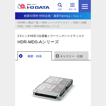
検索
商品一覧
創業50周年 特別企画・最新Topicsはこちら ＞
HOME
>
商品一覧
>
HDD（ハードディスク）／SSD
>
内蔵
HDD／SSD
>
HDR-MDS-Aシリーズ
2.5インチHDD 2台搭載ミラーリングハードディスク
HDR-MDS-Aシリーズ
概要・特長
ギャラリー・仕様