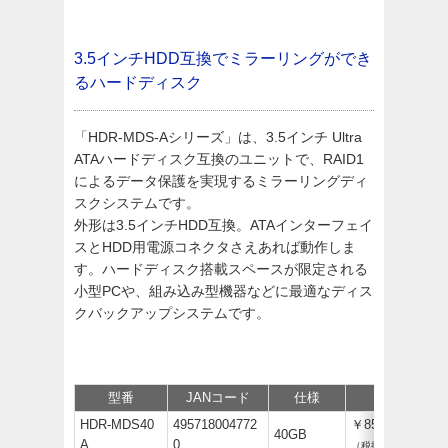
3.5インチHDD互換でミラーリングができ
るハードディスク
「HDR-MDS-Aシリーズ」は、3.5インチ Ultra
ATAハードディスク互換のユニットで、RAID1
によるデータ保護を実現するミラーリングディ
スクシステムです。
外形は3.5インチHDD互換。ATAインターフェイ
スとHDD用電源コネクタさえあれば動作しま
す。ハードディスク搭載スペースが限定される
小型PCや、組み込み型機器などに最適なディス
クバックアップシステムです。
型番
JANコード
仕様
価格
HDR-MDS40
495718004772
￥85,800
40GB
A
0
（税抜￥78,000）